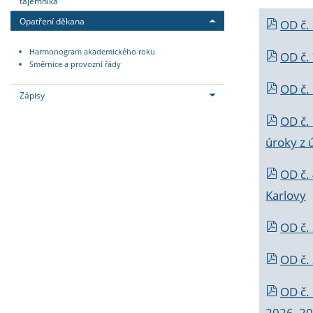
tajemníka
Opatření děkana
OD č.
Harmonogram akademického roku
OD č.
Směrnice a provozní řády
OD č. 
Zápisy
OD č.
úroky z 
OD č.
Karlovy
OD č. 
OD č.
OD č.
2026_202