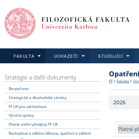
FAKULTA
UCHAZEČI
STUDUJÍCÍ
Opatřen
FAKULTA
UCHAZEČI
STUDUJÍCÍ
VĚDA A VÝZKUM
ZAHRANIČÍ
Struktura a
Co studova
Bakalářsk
O vědě a 
Aktuální n
Strategie a další dokumenty
FF
>
Fakulta
>
Str
Bezpečnost
Dozvědět se více
Podat přihlášku
Dozvědět se více
Dozvědět se více
Dozvědět se více
Strategie 
Učitelské 
Doktorské
Akademické
Vyjíždějící
Strategické a dlouhodobé záměry
2026
Podpora a
Informace 
Rigorózní 
Granty a p
Přijíždějíc
FF UK pro udržitelnost
Výroční zprávy
Absolventi
Vyjíždějíc
Platné vnitřní předpisy FF UK
Platné p
Rozhodnutí a sdělení děkana, opatření a sdělení
Fakultní š