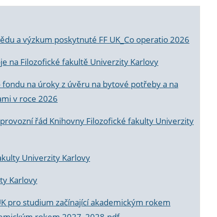
a vědu a výzkum poskytnuté FF UK_Co operatio 2026
 na Filozofické fakultě Univerzity Karlovy
o fondu na úroky z úvěru na bytové potřeby a na
ami v roce 2026
rovozní řád Knihovny Filozofické fakulty Univerzity
akulty Univerzity Karlovy
ty Karlovy
UK pro studium začínající akademickým rokem
akademickým rokem 2027_2028.pdf