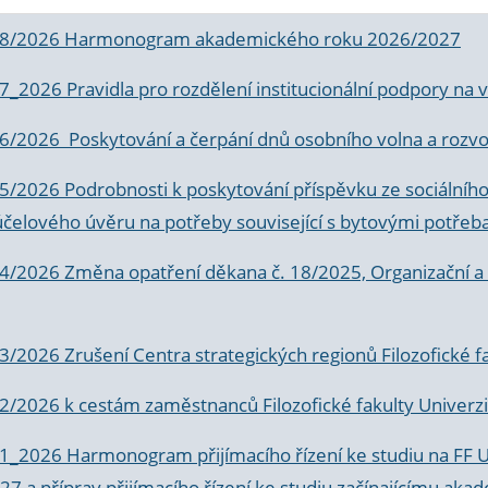
 8/2026 Harmonogram akademického roku 2026/2027
 7_2026 Pravidla pro rozdělení institucionální podpory n
6/2026 Poskytování a čerpání dnů osobního volna a rozvoje
 5/2026 Podrobnosti k poskytování příspěvku ze sociálníh
účelového úvěru na potřeby související s bytovými potřeb
 4/2026 Změna opatření děkana č. 18/2025, Organizační a p
3/2026 Zrušení Centra strategických regionů Filozofické f
 2/2026 k
cestám zaměstnanců Filozofické fakulty Univerzi
 1_2026 Harmonogram přijímacího řízení ke studiu na FF 
7 a příprav přijímacího řízení ke studiu začínajícímu 