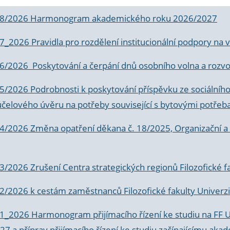
 8/2026 Harmonogram akademického roku 2026/2027
 7_2026 Pravidla pro rozdělení institucionální podpory n
6/2026 Poskytování a čerpání dnů osobního volna a rozvoje
 5/2026 Podrobnosti k poskytování příspěvku ze sociálníh
účelového úvěru na potřeby související s bytovými potřeb
 4/2026 Změna opatření děkana č. 18/2025, Organizační a p
3/2026 Zrušení Centra strategických regionů Filozofické f
 2/2026 k
cestám zaměstnanců Filozofické fakulty Univerzi
 1_2026 Harmonogram přijímacího řízení ke studiu na FF 
7 a příprav přijímacího řízení ke studiu začínajícímu 