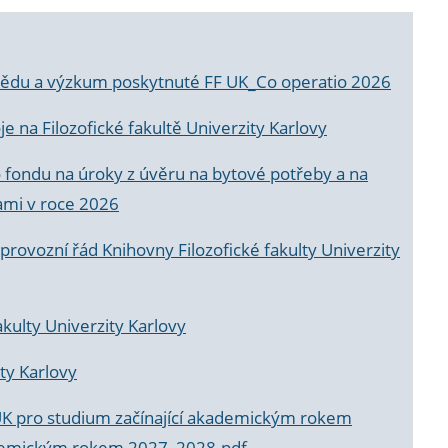
a vědu a výzkum poskytnuté FF UK_Co operatio 2026
 na Filozofické fakultě Univerzity Karlovy
o fondu na úroky z úvěru na bytové potřeby a na
ami v roce 2026
rovozní řád Knihovny Filozofické fakulty Univerzity
akulty Univerzity Karlovy
ty Karlovy
UK pro studium začínající akademickým rokem
akademickým rokem 2027_2028.pdf