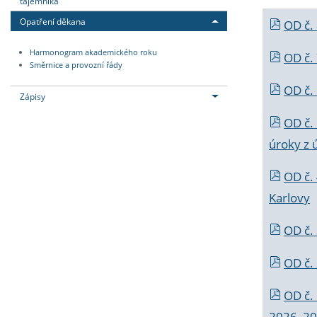
tajemníka
Opatření děkana
OD č.
Harmonogram akademického roku
OD č.
Směrnice a provozní řády
OD č. 
Zápisy
OD č.
úroky z 
OD č.
Karlovy
OD č. 
OD č.
OD č.
2026_202