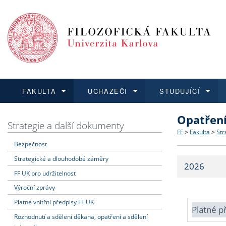
FAKULTA
UCHAZEČI
STUDUJÍCÍ
Opatřen
FAKULTA
UCHAZEČI
STUDUJÍCÍ
VĚDA A VÝZKUM
ZAHRANIČÍ
Struktura a
Co studova
Bakalářsk
O vědě a 
Aktuální n
Strategie a další dokumenty
FF
>
Fakulta
>
Str
Bezpečnost
Dozvědět se více
Podat přihlášku
Dozvědět se více
Dozvědět se více
Dozvědět se více
Strategie 
Učitelské 
Doktorské
Akademické
Vyjíždějící
Strategické a dlouhodobé záměry
2026
Podpora a
Informace 
Rigorózní 
Granty a p
Přijíždějíc
FF UK pro udržitelnost
Výroční zprávy
Absolventi
Vyjíždějíc
Platné vnitřní předpisy FF UK
Platné p
Rozhodnutí a sdělení děkana, opatření a sdělení
Fakultní š