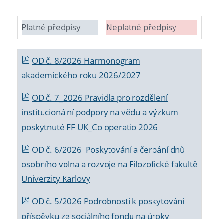
Platné předpisy
Neplatné předpisy
OD č. 8/2026 Harmonogram
akademického roku 2026/2027
OD č. 7_2026 Pravidla pro rozdělení
institucionální podpory na vědu a výzkum
poskytnuté FF UK_Co operatio 2026
OD č. 6/2026 Poskytování a čerpání dnů
osobního volna a rozvoje na Filozofické fakultě
Univerzity Karlovy
OD č. 5/2026 Podrobnosti k poskytování
příspěvku ze sociálního fondu na úroky