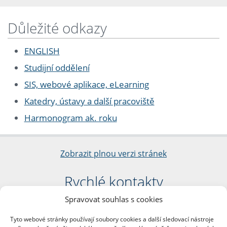
Důležité odkazy
ENGLISH
Studijní oddělení
SIS, webové aplikace, eLearning
Katedry, ústavy a další pracoviště
Harmonogram ak. roku
Zobrazit plnou verzi stránek
Rychlé kontakty
Spravovat souhlas s cookies
Filozofická fakulta
Univerzita Karlova
Tyto webové stránky používají soubory cookies a další sledovací nástroje
nám. Jana Palacha 1/2