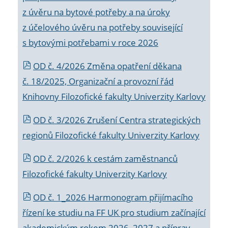
z úvěru na bytové potřeby a na úroky
z účelového úvěru na potřeby související
s bytovými potřebami v roce 2026
OD č. 4/2026 Změna opatření děkana
č. 18/2025, Organizační a provozní řád
Knihovny Filozofické fakulty Univerzity Karlovy
OD č. 3/2026 Zrušení Centra strategických
regionů Filozofické fakulty Univerzity Karlovy
OD č. 2/2026 k
cestám zaměstnanců
Filozofické fakulty Univerzity Karlovy
OD č. 1_2026 Harmonogram přijímacího
řízení ke studiu na FF UK pro studium začínající
akademickým rokem 2026_2027 a příprav