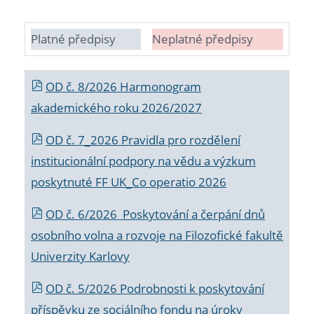
Platné předpisy
Neplatné předpisy
OD č. 8/2026 Harmonogram
akademického roku 2026/2027
OD č. 7_2026 Pravidla pro rozdělení
institucionální podpory na vědu a výzkum
poskytnuté FF UK_Co operatio 2026
OD č. 6/2026 Poskytování a čerpání dnů
osobního volna a rozvoje na Filozofické fakultě
Univerzity Karlovy
OD č. 5/2026 Podrobnosti k poskytování
příspěvku ze sociálního fondu na úroky