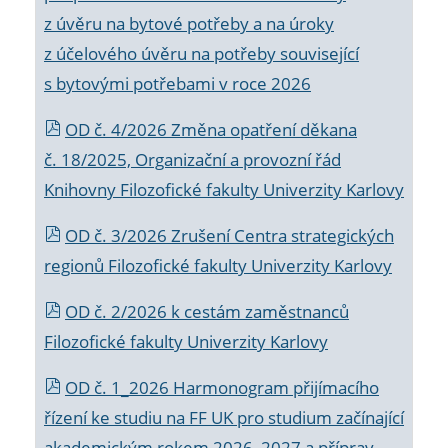
z úvěru na bytové potřeby a na úroky
z účelového úvěru na potřeby související
s bytovými potřebami v roce 2026
OD č. 4/2026 Změna opatření děkana
č. 18/2025, Organizační a provozní řád
Knihovny Filozofické fakulty Univerzity Karlovy
OD č. 3/2026 Zrušení Centra strategických
regionů Filozofické fakulty Univerzity Karlovy
OD č. 2/2026 k
cestám zaměstnanců
Filozofické fakulty Univerzity Karlovy
OD č. 1_2026 Harmonogram přijímacího
řízení ke studiu na FF UK pro studium začínající
akademickým rokem 2026_2027 a příprav