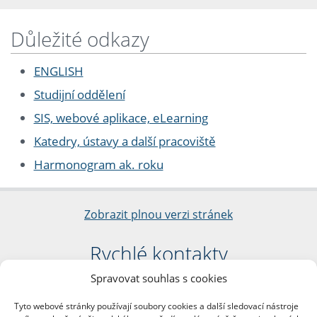
Důležité odkazy
ENGLISH
Studijní oddělení
SIS, webové aplikace, eLearning
Katedry, ústavy a další pracoviště
Harmonogram ak. roku
Zobrazit plnou verzi stránek
Rychlé kontakty
Spravovat souhlas s cookies
Filozofická fakulta
Univerzita Karlova
Tyto webové stránky používají soubory cookies a další sledovací nástroje
nám. Jana Palacha 1/2