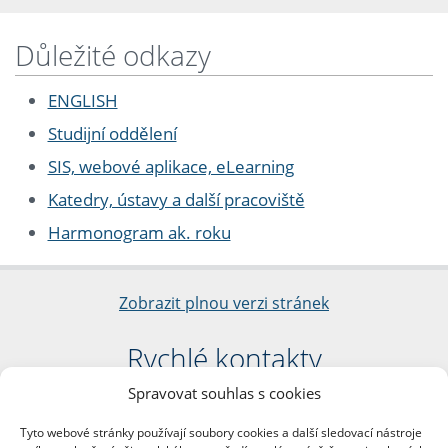
Důležité odkazy
ENGLISH
Studijní oddělení
SIS, webové aplikace, eLearning
Katedry, ústavy a další pracoviště
Harmonogram ak. roku
Zobrazit plnou verzi stránek
Rychlé kontakty
Spravovat souhlas s cookies
Filozofická fakulta
Univerzita Karlova
Tyto webové stránky používají soubory cookies a další sledovací nástroje
nám. Jana Palacha 1/2