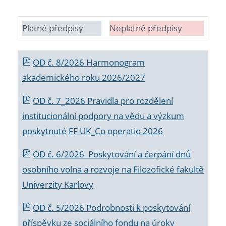
Platné předpisy
Neplatné předpisy
OD č. 8/2026 Harmonogram
akademického roku 2026/2027
OD č. 7_2026 Pravidla pro rozdělení
institucionální podpory na vědu a výzkum
poskytnuté FF UK_Co operatio 2026
OD č. 6/2026 Poskytování a čerpání dnů
osobního volna a rozvoje na Filozofické fakultě
Univerzity Karlovy
OD č. 5/2026 Podrobnosti k poskytování
příspěvku ze sociálního fondu na úroky