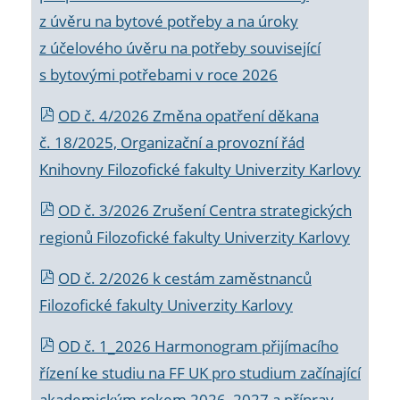
z úvěru na bytové potřeby a na úroky
z účelového úvěru na potřeby související
s bytovými potřebami v roce 2026
OD č. 4/2026 Změna opatření děkana
č. 18/2025, Organizační a provozní řád
Knihovny Filozofické fakulty Univerzity Karlovy
OD č. 3/2026 Zrušení Centra strategických
regionů Filozofické fakulty Univerzity Karlovy
OD č. 2/2026 k
cestám zaměstnanců
Filozofické fakulty Univerzity Karlovy
OD č. 1_2026 Harmonogram přijímacího
řízení ke studiu na FF UK pro studium začínající
akademickým rokem 2026_2027 a příprav