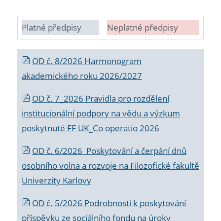
Platné předpisy
Neplatné předpisy
OD č. 8/2026 Harmonogram
akademického roku 2026/2027
OD č. 7_2026 Pravidla pro rozdělení
institucionální podpory na vědu a výzkum
poskytnuté FF UK_Co operatio 2026
OD č. 6/2026 Poskytování a čerpání dnů
osobního volna a rozvoje na Filozofické fakultě
Univerzity Karlovy
OD č. 5/2026 Podrobnosti k poskytování
příspěvku ze sociálního fondu na úroky