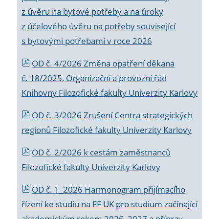
z úvěru na bytové potřeby a na úroky
z účelového úvěru na potřeby související
s bytovými potřebami v roce 2026
OD č. 4/2026 Změna opatření děkana
č. 18/2025, Organizační a provozní řád
Knihovny Filozofické fakulty Univerzity Karlovy
OD č. 3/2026 Zrušení Centra strategických
regionů Filozofické fakulty Univerzity Karlovy
OD č. 2/2026 k
cestám zaměstnanců
Filozofické fakulty Univerzity Karlovy
OD č. 1_2026 Harmonogram přijímacího
řízení ke studiu na FF UK pro studium začínající
akademickým rokem 2026_2027 a příprav