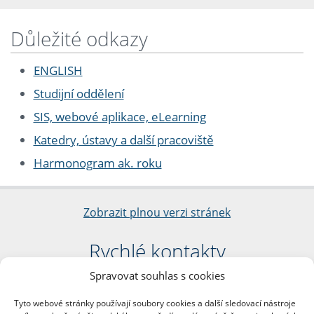
Důležité odkazy
ENGLISH
Studijní oddělení
SIS, webové aplikace, eLearning
Katedry, ústavy a další pracoviště
Harmonogram ak. roku
Zobrazit plnou verzi stránek
Rychlé kontakty
Spravovat souhlas s cookies
Filozofická fakulta
Univerzita Karlova
Tyto webové stránky používají soubory cookies a další sledovací nástroje
nám. Jana Palacha 1/2