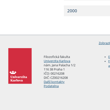
2000
Zobrazi
Filozofická fakulta
E
Univerzita Karlova
F
nám. Jana Palacha 1/2
a
116 38 Praha 1
IČO: 00216208
DIČ: CZ00216208
Další kontakty
Podatelna