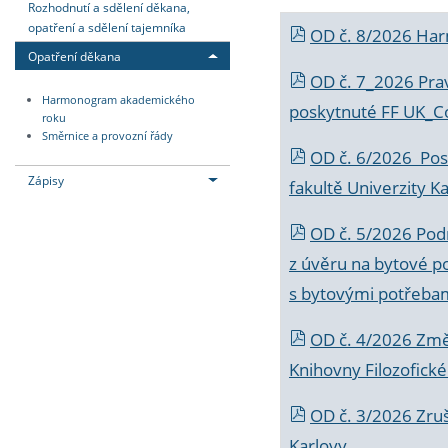
Rozhodnutí a sdělení děkana,
opatření a sdělení tajemníka
OD č. 8/2026 Ha
Opatření děkana
OD č. 7_2026 Prav
Harmonogram akademického
poskytnuté FF UK_C
roku
Směrnice a provozní řády
OD č. 6/2026 Posk
Zápisy
fakultě Univerzity K
OD č. 5/2026 Podr
z úvěru na bytové po
s bytovými potřebam
OD č. 4/2026 Změ
Knihovny Filozofické
OD č. 3/2026 Zruš
Karlovy