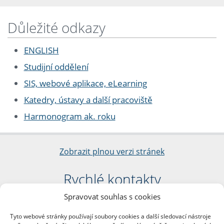
Důležité odkazy
ENGLISH
Studijní oddělení
SIS, webové aplikace, eLearning
Katedry, ústavy a další pracoviště
Harmonogram ak. roku
Zobrazit plnou verzi stránek
Rychlé kontakty
Spravovat souhlas s cookies
Filozofická fakulta
Univerzita Karlova
Tyto webové stránky používají soubory cookies a další sledovací nástroje
nám. Jana Palacha 1/2