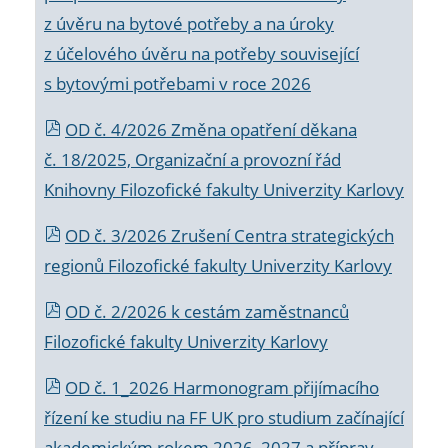
z úvěru na bytové potřeby a na úroky
z účelového úvěru na potřeby související
s bytovými potřebami v roce 2026
OD č. 4/2026 Změna opatření děkana
č. 18/2025, Organizační a provozní řád
Knihovny Filozofické fakulty Univerzity Karlovy
OD č. 3/2026 Zrušení Centra strategických
regionů Filozofické fakulty Univerzity Karlovy
OD č. 2/2026 k
cestám zaměstnanců
Filozofické fakulty Univerzity Karlovy
OD č. 1_2026 Harmonogram přijímacího
řízení ke studiu na FF UK pro studium začínající
akademickým rokem 2026_2027 a příprav