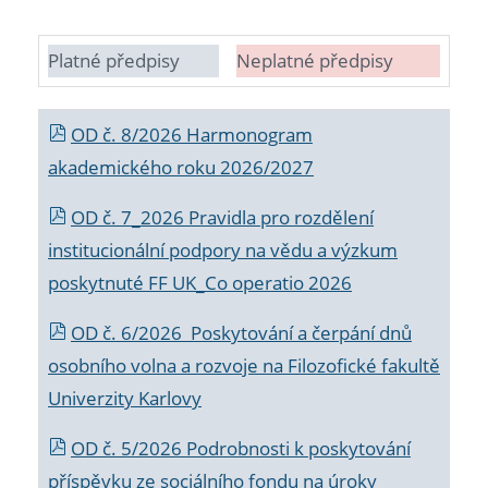
Platné předpisy
Neplatné předpisy
OD č. 8/2026 Harmonogram
akademického roku 2026/2027
OD č. 7_2026 Pravidla pro rozdělení
institucionální podpory na vědu a výzkum
poskytnuté FF UK_Co operatio 2026
OD č. 6/2026 Poskytování a čerpání dnů
osobního volna a rozvoje na Filozofické fakultě
Univerzity Karlovy
OD č. 5/2026 Podrobnosti k poskytování
příspěvku ze sociálního fondu na úroky