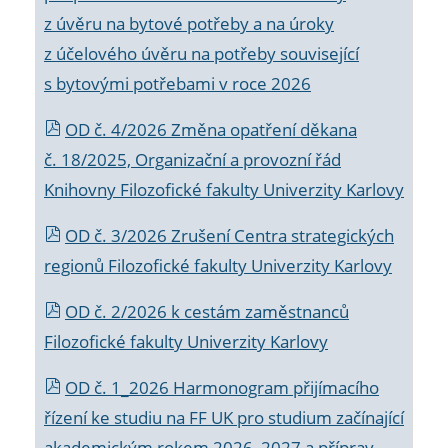
z úvěru na bytové potřeby a na úroky
z účelového úvěru na potřeby související
s bytovými potřebami v roce 2026
OD č. 4/2026 Změna opatření děkana
č. 18/2025, Organizační a provozní řád
Knihovny Filozofické fakulty Univerzity Karlovy
OD č. 3/2026 Zrušení Centra strategických
regionů Filozofické fakulty Univerzity Karlovy
OD č. 2/2026 k
cestám zaměstnanců
Filozofické fakulty Univerzity Karlovy
OD č. 1_2026 Harmonogram přijímacího
řízení ke studiu na FF UK pro studium začínající
akademickým rokem 2026_2027 a příprav