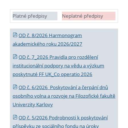
Platné předpisy
Neplatné předpisy
OD č. 8/2026 Harmonogram
akademického roku 2026/2027
OD č. 7_2026 Pravidla pro rozdělení
institucionální podpory na vědu a výzkum
poskytnuté FF UK_Co operatio 2026
OD č. 6/2026 Poskytování a čerpání dnů
osobního volna a rozvoje na Filozofické fakultě
Univerzity Karlovy
OD č. 5/2026 Podrobnosti k poskytování
příspěvku ze sociálního fondu na úroky