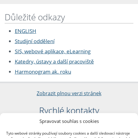
Důležité odkazy
ENGLISH
Studijní oddělení
SIS, webové aplikace, eLearning
Katedry, ústavy a další pracoviště
Harmonogram ak. roku
Zobrazit plnou verzi stránek
Rychlé kontakty
Spravovat souhlas s cookies
Filozofická fakulta
Univerzita Karlova
Tyto webové stránky používají soubory cookies a další sledovací nástroje
nám. Jana Palacha 1/2