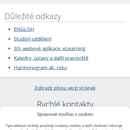
Důležité odkazy
ENGLISH
Studijní oddělení
SIS, webové aplikace, eLearning
Katedry, ústavy a další pracoviště
Harmonogram ak. roku
Zobrazit plnou verzi stránek
Rychlé kontakty
Spravovat souhlas s cookies
Filozofická fakulta
Univerzita Karlova
Tyto webové stránky používají soubory cookies a další sledovací nástroje
nám. Jana Palacha 1/2