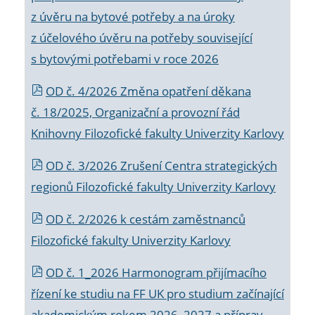
z úvěru na bytové potřeby a na úroky
z účelového úvěru na potřeby související
s bytovými potřebami v roce 2026
OD č. 4/2026 Změna opatření děkana
č. 18/2025, Organizační a provozní řád
Knihovny Filozofické fakulty Univerzity Karlovy
OD č. 3/2026 Zrušení Centra strategických
regionů Filozofické fakulty Univerzity Karlovy
OD č. 2/2026 k
cestám zaměstnanců
Filozofické fakulty Univerzity Karlovy
OD č. 1_2026 Harmonogram přijímacího
řízení ke studiu na FF UK pro studium začínající
akademickým rokem 2026_2027 a příprav