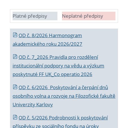
Platné předpisy
Neplatné předpisy
OD č. 8/2026 Harmonogram
akademického roku 2026/2027
OD č. 7_2026 Pravidla pro rozdělení
institucionální podpory na vědu a výzkum
poskytnuté FF UK_Co operatio 2026
OD č. 6/2026 Poskytování a čerpání dnů
osobního volna a rozvoje na Filozofické fakultě
Univerzity Karlovy
OD č. 5/2026 Podrobnosti k poskytování
příspěvku ze sociálního fondu na úroky