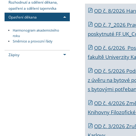
Rozhodnutí a sdělení děkana,
opatření a sdělení tajemníka
OD č. 8/2026 Ha
Opatření děkana
OD č. 7_2026 Prav
Harmonogram akademického
poskytnuté FF UK_C
roku
Směrnice a provozní řády
OD č. 6/2026 Posk
Zápisy
fakultě Univerzity K
OD č. 5/2026 Podr
z úvěru na bytové po
s bytovými potřebam
OD č. 4/2026 Změ
Knihovny Filozofické
OD č. 3/2026 Zruš
Karlovy