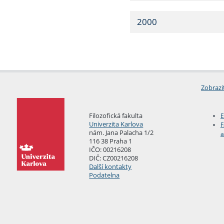
2000
Zobrazi
Filozofická fakulta
E
Univerzita Karlova
F
nám. Jana Palacha 1/2
a
116 38 Praha 1
IČO: 00216208
DIČ: CZ00216208
Další kontakty
Podatelna