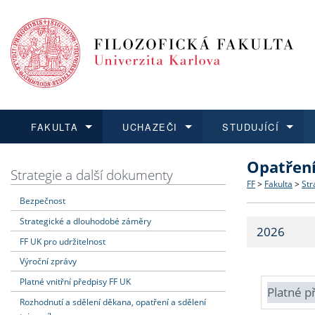
FAKULTA
UCHAZEČI
STUDUJÍCÍ
Opatřen
FAKULTA
UCHAZEČI
STUDUJÍCÍ
VĚDA A VÝZKUM
ZAHRANIČÍ
Struktura a
Co studova
Bakalářsk
O vědě a 
Aktuální n
Strategie a další dokumenty
FF
>
Fakulta
>
Str
Bezpečnost
Dozvědět se více
Podat přihlášku
Dozvědět se více
Dozvědět se více
Dozvědět se více
Strategie 
Učitelské 
Doktorské
Akademické
Vyjíždějící
Strategické a dlouhodobé záměry
2026
Podpora a
Informace 
Rigorózní 
Granty a p
Přijíždějíc
FF UK pro udržitelnost
Výroční zprávy
Absolventi
Vyjíždějíc
Platné vnitřní předpisy FF UK
Platné p
Rozhodnutí a sdělení děkana, opatření a sdělení
Fakultní š