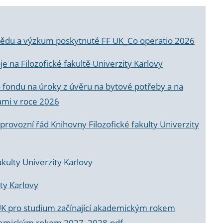
a vědu a výzkum poskytnuté FF UK_Co operatio 2026
 na Filozofické fakultě Univerzity Karlovy
o fondu na úroky z úvěru na bytové potřeby a na
ami v roce 2026
rovozní řád Knihovny Filozofické fakulty Univerzity
akulty Univerzity Karlovy
ty Karlovy
UK pro studium začínající akademickým rokem
akademickým rokem 2027_2028.pdf