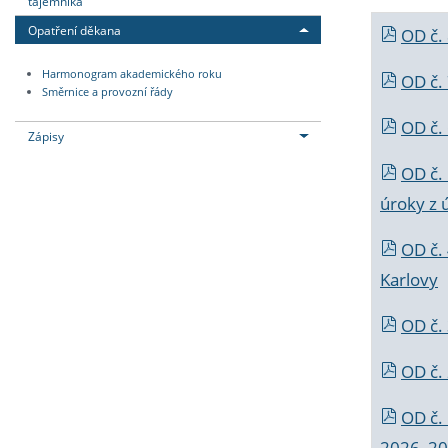
tajemníka
Opatření děkana
OD č.
Harmonogram akademického roku
OD č.
Směrnice a provozní řády
OD č. 
Zápisy
OD č.
úroky z 
OD č.
Karlovy
OD č. 
OD č.
OD č.
2026_202