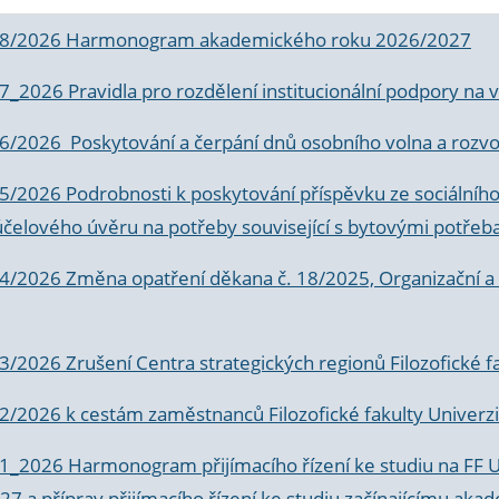
 8/2026 Harmonogram akademického roku 2026/2027
 7_2026 Pravidla pro rozdělení institucionální podpory n
6/2026 Poskytování a čerpání dnů osobního volna a rozvoje
 5/2026 Podrobnosti k poskytování příspěvku ze sociálníh
účelového úvěru na potřeby související s bytovými potřeb
 4/2026 Změna opatření děkana č. 18/2025, Organizační a p
3/2026 Zrušení Centra strategických regionů Filozofické f
 2/2026 k
cestám zaměstnanců Filozofické fakulty Univerzi
 1_2026 Harmonogram přijímacího řízení ke studiu na FF 
7 a příprav přijímacího řízení ke studiu začínajícímu 