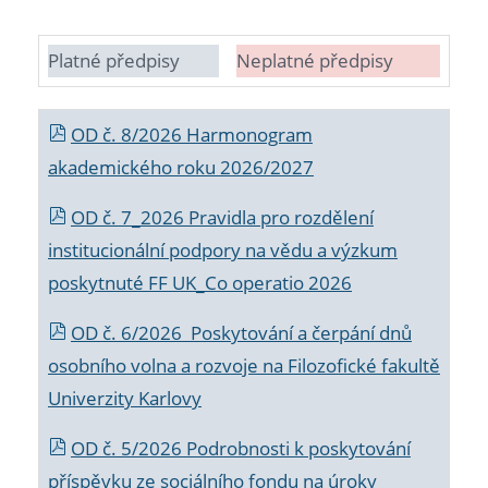
Platné předpisy
Neplatné předpisy
OD č. 8/2026 Harmonogram
akademického roku 2026/2027
OD č. 7_2026 Pravidla pro rozdělení
institucionální podpory na vědu a výzkum
poskytnuté FF UK_Co operatio 2026
OD č. 6/2026 Poskytování a čerpání dnů
osobního volna a rozvoje na Filozofické fakultě
Univerzity Karlovy
OD č. 5/2026 Podrobnosti k poskytování
příspěvku ze sociálního fondu na úroky