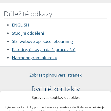
Důležité odkazy
ENGLISH
Studijní oddělení
SIS, webové aplikace, eLearning
Katedry, ústavy a další pracoviště
Harmonogram ak. roku
Zobrazit plnou verzi stránek
Rychlé kontakty
Spravovat souhlas s cookies
Filozofická fakulta
Univerzita Karlova
Tyto webové stránky používají soubory cookies a další sledovací nástroje
nám. Jana Palacha 1/2