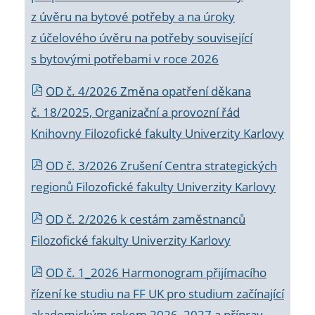
z úvěru na bytové potřeby a na úroky
z účelového úvěru na potřeby související
s bytovými potřebami v roce 2026
OD č. 4/2026 Změna opatření děkana
č. 18/2025, Organizační a provozní řád
Knihovny Filozofické fakulty Univerzity Karlovy
OD č. 3/2026 Zrušení Centra strategických
regionů Filozofické fakulty Univerzity Karlovy
OD č. 2/2026 k
cestám zaměstnanců
Filozofické fakulty Univerzity Karlovy
OD č. 1_2026 Harmonogram přijímacího
řízení ke studiu na FF UK pro studium začínající
akademickým rokem 2026_2027 a příprav