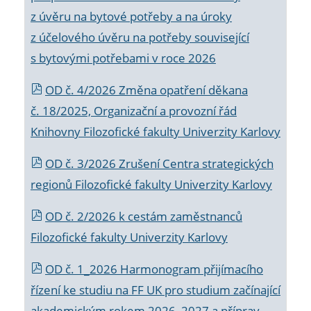
z úvěru na bytové potřeby a na úroky
z účelového úvěru na potřeby související
s bytovými potřebami v roce 2026
OD č. 4/2026 Změna opatření děkana
č. 18/2025, Organizační a provozní řád
Knihovny Filozofické fakulty Univerzity Karlovy
OD č. 3/2026 Zrušení Centra strategických
regionů Filozofické fakulty Univerzity Karlovy
OD č. 2/2026 k
cestám zaměstnanců
Filozofické fakulty Univerzity Karlovy
OD č. 1_2026 Harmonogram přijímacího
řízení ke studiu na FF UK pro studium začínající
akademickým rokem 2026_2027 a příprav