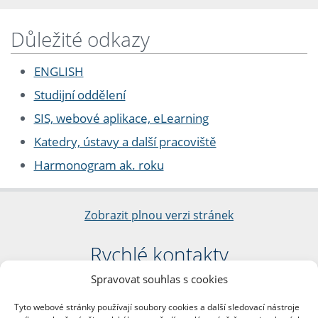
Důležité odkazy
ENGLISH
Studijní oddělení
SIS, webové aplikace, eLearning
Katedry, ústavy a další pracoviště
Harmonogram ak. roku
Zobrazit plnou verzi stránek
Rychlé kontakty
Spravovat souhlas s cookies
Filozofická fakulta
Univerzita Karlova
Tyto webové stránky používají soubory cookies a další sledovací nástroje
nám. Jana Palacha 1/2