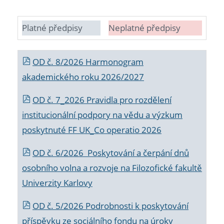
Platné předpisy
Neplatné předpisy
OD č. 8/2026 Harmonogram
akademického roku 2026/2027
OD č. 7_2026 Pravidla pro rozdělení
institucionální podpory na vědu a výzkum
poskytnuté FF UK_Co operatio 2026
OD č. 6/2026 Poskytování a čerpání dnů
osobního volna a rozvoje na Filozofické fakultě
Univerzity Karlovy
OD č. 5/2026 Podrobnosti k poskytování
příspěvku ze sociálního fondu na úroky