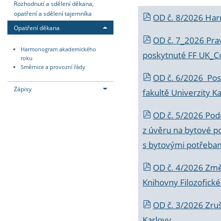
Rozhodnutí a sdělení děkana,
opatření a sdělení tajemníka
OD č. 8/2026 Ha
Opatření děkana
OD č. 7_2026 Prav
Harmonogram akademického
poskytnuté FF UK_C
roku
Směrnice a provozní řády
OD č. 6/2026 Posk
Zápisy
fakultě Univerzity K
OD č. 5/2026 Podr
z úvěru na bytové po
s bytovými potřebam
OD č. 4/2026 Změ
Knihovny Filozofické
OD č. 3/2026 Zruš
Karlovy