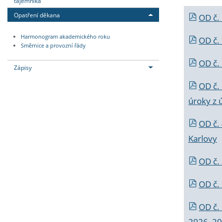
tajemníka
Opatření děkana
OD č.
Harmonogram akademického roku
OD č.
Směrnice a provozní řády
OD č. 
Zápisy
OD č.
úroky z 
OD č.
Karlovy
OD č. 
OD č.
OD č.
2026_202