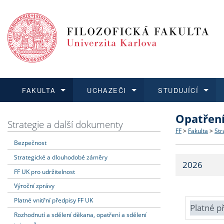
FAKULTA
UCHAZEČI
STUDUJÍCÍ
Opatřen
FAKULTA
UCHAZEČI
STUDUJÍCÍ
VĚDA A VÝZKUM
ZAHRANIČÍ
Struktura a
Co studova
Bakalářsk
O vědě a 
Aktuální n
Strategie a další dokumenty
FF
>
Fakulta
>
Str
Bezpečnost
Dozvědět se více
Podat přihlášku
Dozvědět se více
Dozvědět se více
Dozvědět se více
Strategie 
Učitelské 
Doktorské
Akademické
Vyjíždějící
Strategické a dlouhodobé záměry
2026
Podpora a
Informace 
Rigorózní 
Granty a p
Přijíždějíc
FF UK pro udržitelnost
Výroční zprávy
Absolventi
Vyjíždějíc
Platné vnitřní předpisy FF UK
Platné p
Rozhodnutí a sdělení děkana, opatření a sdělení
Fakultní š