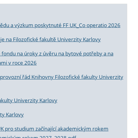
a vědu a výzkum poskytnuté FF UK_Co operatio 2026
 na Filozofické fakultě Univerzity Karlovy
o fondu na úroky z úvěru na bytové potřeby a na
ami v roce 2026
rovozní řád Knihovny Filozofické fakulty Univerzity
akulty Univerzity Karlovy
ty Karlovy
UK pro studium začínající akademickým rokem
akademickým rokem 2027_2028.pdf