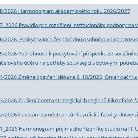
 8/2026 Harmonogram akademického roku 2026/2027
 7_2026 Pravidla pro rozdělení institucionální podpory n
6/2026 Poskytování a čerpání dnů osobního volna a rozvoje
 5/2026 Podrobnosti k poskytování příspěvku ze sociálníh
účelového úvěru na potřeby související s bytovými potřeb
 4/2026 Změna opatření děkana č. 18/2025, Organizační a p
3/2026 Zrušení Centra strategických regionů Filozofické f
 2/2026 k
cestám zaměstnanců Filozofické fakulty Univerzi
 1_2026 Harmonogram přijímacího řízení ke studiu na FF 
7 a příprav přijímacího řízení ke studiu začínajícímu 