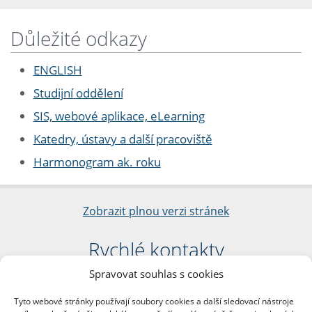
Důležité odkazy
ENGLISH
Studijní oddělení
SIS, webové aplikace, eLearning
Katedry, ústavy a další pracoviště
Harmonogram ak. roku
Zobrazit plnou verzi stránek
Rychlé kontakty
Spravovat souhlas s cookies
Filozofická fakulta
Univerzita Karlova
Tyto webové stránky používají soubory cookies a další sledovací nástroje
nám. Jana Palacha 1/2