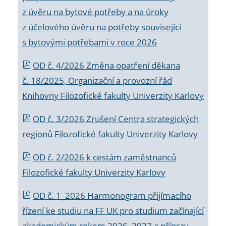
z úvěru na bytové potřeby a na úroky
z účelového úvěru na potřeby související
s bytovými potřebami v roce 2026
OD č. 4/2026 Změna opatření děkana
č. 18/2025, Organizační a provozní řád
Knihovny Filozofické fakulty Univerzity Karlovy
OD č. 3/2026 Zrušení Centra strategických
regionů Filozofické fakulty Univerzity Karlovy
OD č. 2/2026 k
cestám zaměstnanců
Filozofické fakulty Univerzity Karlovy
OD č. 1_2026 Harmonogram přijímacího
řízení ke studiu na FF UK pro studium začínající
akademickým rokem 2026_2027 a příprav