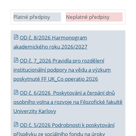
Platné předpisy
Neplatné předpisy
OD č. 8/2026 Harmonogram
akademického roku 2026/2027
OD č. 7_2026 Pravidla pro rozdělení
institucionální podpory na vědu a výzkum
poskytnuté FF UK_Co operatio 2026
OD č. 6/2026 Poskytování a čerpání dnů
osobního volna a rozvoje na Filozofické fakultě
Univerzity Karlovy
OD č. 5/2026 Podrobnosti k poskytování
příspěvku ze sociálního fondu na úroky