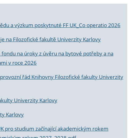
a vědu a výzkum poskytnuté FF UK_Co operatio 2026
 na Filozofické fakultě Univerzity Karlovy
o fondu na úroky z úvěru na bytové potřeby a na
ami v roce 2026
rovozní řád Knihovny Filozofické fakulty Univerzity
akulty Univerzity Karlovy
ty Karlovy
UK pro studium začínající akademickým rokem
akademickým rokem 2027_2028.pdf