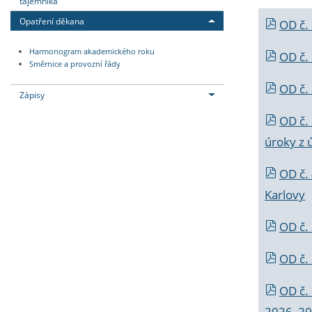
tajemníka
Opatření děkana
OD č.
Harmonogram akademického roku
OD č.
Směrnice a provozní řády
OD č. 
Zápisy
OD č.
úroky z 
OD č.
Karlovy
OD č. 
OD č.
OD č.
2026_202