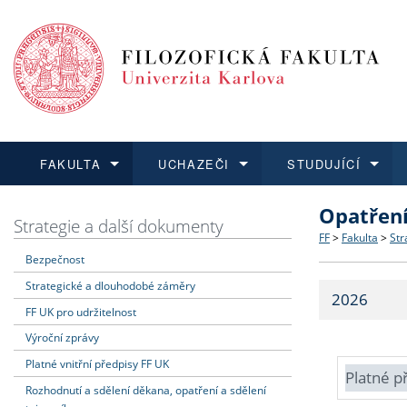
FAKULTA
UCHAZEČI
STUDUJÍCÍ
Opatřen
FAKULTA
UCHAZEČI
STUDUJÍCÍ
VĚDA A VÝZKUM
ZAHRANIČÍ
Struktura a
Co studova
Bakalářsk
O vědě a 
Aktuální n
Strategie a další dokumenty
FF
>
Fakulta
>
Str
Bezpečnost
Dozvědět se více
Podat přihlášku
Dozvědět se více
Dozvědět se více
Dozvědět se více
Strategie 
Učitelské 
Doktorské
Akademické
Vyjíždějící
Strategické a dlouhodobé záměry
2026
Podpora a
Informace 
Rigorózní 
Granty a p
Přijíždějíc
FF UK pro udržitelnost
Výroční zprávy
Absolventi
Vyjíždějíc
Platné vnitřní předpisy FF UK
Platné p
Rozhodnutí a sdělení děkana, opatření a sdělení
Fakultní š