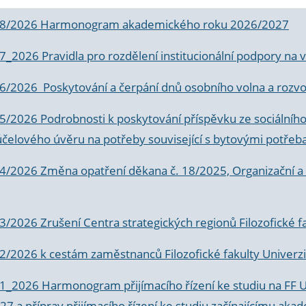
 8/2026 Harmonogram akademického roku 2026/2027
 7_2026 Pravidla pro rozdělení institucionální podpory n
6/2026 Poskytování a čerpání dnů osobního volna a rozvoje
 5/2026 Podrobnosti k poskytování příspěvku ze sociálníh
účelového úvěru na potřeby související s bytovými potřeb
 4/2026 Změna opatření děkana č. 18/2025, Organizační a p
3/2026 Zrušení Centra strategických regionů Filozofické f
 2/2026 k
cestám zaměstnanců Filozofické fakulty Univerzi
 1_2026 Harmonogram přijímacího řízení ke studiu na FF 
7 a příprav přijímacího řízení ke studiu začínajícímu 