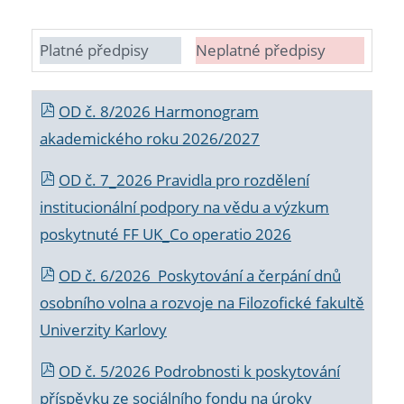
Platné předpisy
Neplatné předpisy
OD č. 8/2026 Harmonogram
akademického roku 2026/2027
OD č. 7_2026 Pravidla pro rozdělení
institucionální podpory na vědu a výzkum
poskytnuté FF UK_Co operatio 2026
OD č. 6/2026 Poskytování a čerpání dnů
osobního volna a rozvoje na Filozofické fakultě
Univerzity Karlovy
OD č. 5/2026 Podrobnosti k poskytování
příspěvku ze sociálního fondu na úroky