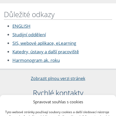
Důležité odkazy
ENGLISH
Studijní oddělení
SIS, webové aplikace, eLearning
Katedry, ústavy a další pracoviště
Harmonogram ak. roku
Zobrazit plnou verzi stránek
Rychlé kontakty
Spravovat souhlas s cookies
Filozofická fakulta
Univerzita Karlova
Tyto webové stránky používají soubory cookies a další sledovací nástroje
nám. Jana Palacha 1/2