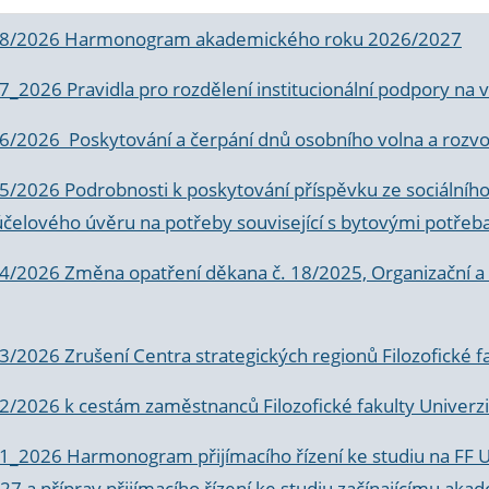
 8/2026 Harmonogram akademického roku 2026/2027
 7_2026 Pravidla pro rozdělení institucionální podpory n
6/2026 Poskytování a čerpání dnů osobního volna a rozvoje
 5/2026 Podrobnosti k poskytování příspěvku ze sociálníh
účelového úvěru na potřeby související s bytovými potřeb
 4/2026 Změna opatření děkana č. 18/2025, Organizační a p
3/2026 Zrušení Centra strategických regionů Filozofické f
 2/2026 k
cestám zaměstnanců Filozofické fakulty Univerzi
 1_2026 Harmonogram přijímacího řízení ke studiu na FF 
7 a příprav přijímacího řízení ke studiu začínajícímu 