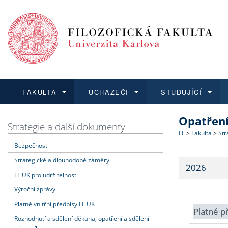
FAKULTA
UCHAZEČI
STUDUJÍCÍ
Opatřen
FAKULTA
UCHAZEČI
STUDUJÍCÍ
VĚDA A VÝZKUM
ZAHRANIČÍ
Struktura a
Co studova
Bakalářsk
O vědě a 
Aktuální n
Strategie a další dokumenty
FF
>
Fakulta
>
Str
Bezpečnost
Dozvědět se více
Podat přihlášku
Dozvědět se více
Dozvědět se více
Dozvědět se více
Strategie 
Učitelské 
Doktorské
Akademické
Vyjíždějící
Strategické a dlouhodobé záměry
2026
Podpora a
Informace 
Rigorózní 
Granty a p
Přijíždějíc
FF UK pro udržitelnost
Výroční zprávy
Absolventi
Vyjíždějíc
Platné vnitřní předpisy FF UK
Platné p
Rozhodnutí a sdělení děkana, opatření a sdělení
Fakultní š