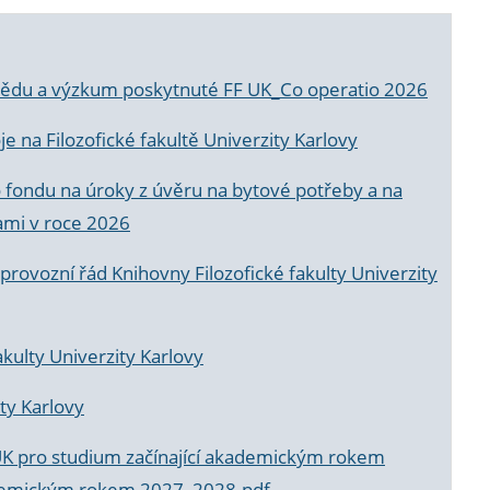
a vědu a výzkum poskytnuté FF UK_Co operatio 2026
 na Filozofické fakultě Univerzity Karlovy
o fondu na úroky z úvěru na bytové potřeby a na
ami v roce 2026
rovozní řád Knihovny Filozofické fakulty Univerzity
akulty Univerzity Karlovy
ty Karlovy
UK pro studium začínající akademickým rokem
akademickým rokem 2027_2028.pdf