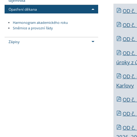
tajemníka
Opatření děkana
OD č.
Harmonogram akademického roku
OD č.
Směrnice a provozní řády
OD č. 
Zápisy
OD č.
úroky z 
OD č.
Karlovy
OD č. 
OD č.
OD č.
2026_202