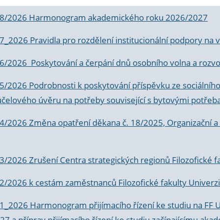
 8/2026 Harmonogram akademického roku 2026/2027
 7_2026 Pravidla pro rozdělení institucionální podpory n
6/2026 Poskytování a čerpání dnů osobního volna a rozvoje
 5/2026 Podrobnosti k poskytování příspěvku ze sociálníh
účelového úvěru na potřeby související s bytovými potřeb
 4/2026 Změna opatření děkana č. 18/2025, Organizační a p
3/2026 Zrušení Centra strategických regionů Filozofické f
 2/2026 k
cestám zaměstnanců Filozofické fakulty Univerzi
 1_2026 Harmonogram přijímacího řízení ke studiu na FF 
7 a příprav přijímacího řízení ke studiu začínajícímu 