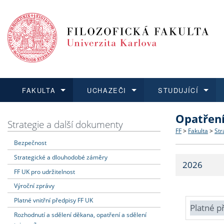
FAKULTA
UCHAZEČI
STUDUJÍCÍ
Opatřen
FAKULTA
UCHAZEČI
STUDUJÍCÍ
VĚDA A VÝZKUM
ZAHRANIČÍ
Struktura a
Co studova
Bakalářsk
O vědě a 
Aktuální n
Strategie a další dokumenty
FF
>
Fakulta
>
Str
Bezpečnost
Dozvědět se více
Podat přihlášku
Dozvědět se více
Dozvědět se více
Dozvědět se více
Strategie 
Učitelské 
Doktorské
Akademické
Vyjíždějící
Strategické a dlouhodobé záměry
2026
Podpora a
Informace 
Rigorózní 
Granty a p
Přijíždějíc
FF UK pro udržitelnost
Výroční zprávy
Absolventi
Vyjíždějíc
Platné vnitřní předpisy FF UK
Platné p
Rozhodnutí a sdělení děkana, opatření a sdělení
Fakultní š