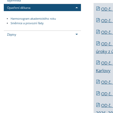
tajemníka
Opatření děkana
OD č.
Harmonogram akademického roku
OD č.
Směrnice a provozní řády
OD č. 
Zápisy
OD č.
úroky z 
OD č.
Karlovy
OD č. 
OD č.
OD č.
2026_202