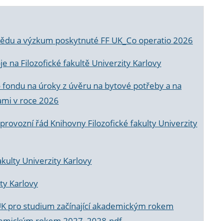
a vědu a výzkum poskytnuté FF UK_Co operatio 2026
 na Filozofické fakultě Univerzity Karlovy
o fondu na úroky z úvěru na bytové potřeby a na
ami v roce 2026
rovozní řád Knihovny Filozofické fakulty Univerzity
akulty Univerzity Karlovy
ty Karlovy
UK pro studium začínající akademickým rokem
akademickým rokem 2027_2028.pdf