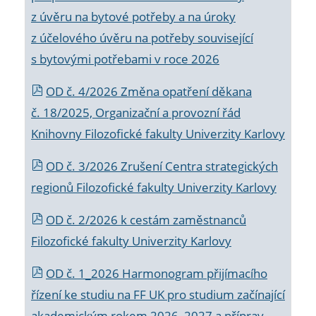
z úvěru na bytové potřeby a na úroky
z účelového úvěru na potřeby související
s bytovými potřebami v roce 2026
OD č. 4/2026 Změna opatření děkana
č. 18/2025, Organizační a provozní řád
Knihovny Filozofické fakulty Univerzity Karlovy
OD č. 3/2026 Zrušení Centra strategických
regionů Filozofické fakulty Univerzity Karlovy
OD č. 2/2026 k
cestám zaměstnanců
Filozofické fakulty Univerzity Karlovy
OD č. 1_2026 Harmonogram přijímacího
řízení ke studiu na FF UK pro studium začínající
akademickým rokem 2026_2027 a příprav