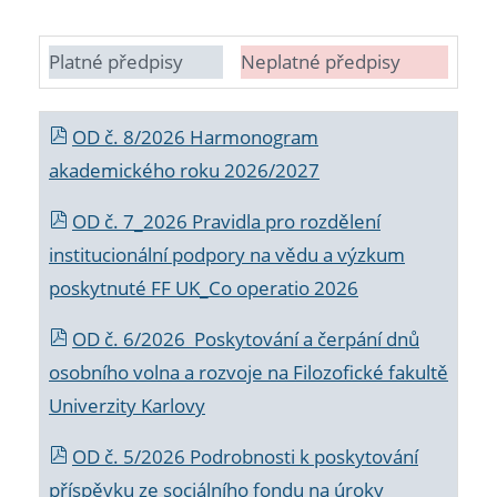
Platné předpisy
Neplatné předpisy
OD č. 8/2026 Harmonogram
akademického roku 2026/2027
OD č. 7_2026 Pravidla pro rozdělení
institucionální podpory na vědu a výzkum
poskytnuté FF UK_Co operatio 2026
OD č. 6/2026 Poskytování a čerpání dnů
osobního volna a rozvoje na Filozofické fakultě
Univerzity Karlovy
OD č. 5/2026 Podrobnosti k poskytování
příspěvku ze sociálního fondu na úroky