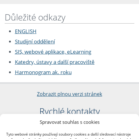
Důležité odkazy
ENGLISH
Studijní oddělení
SIS, webové aplikace, eLearning
Katedry, ústavy a další pracoviště
Harmonogram ak. roku
Zobrazit plnou verzi stránek
Rychlé kontakty
Spravovat souhlas s cookies
Filozofická fakulta
Univerzita Karlova
Tyto webové stránky používají soubory cookies a další sledovací nástroje
nám. Jana Palacha 1/2