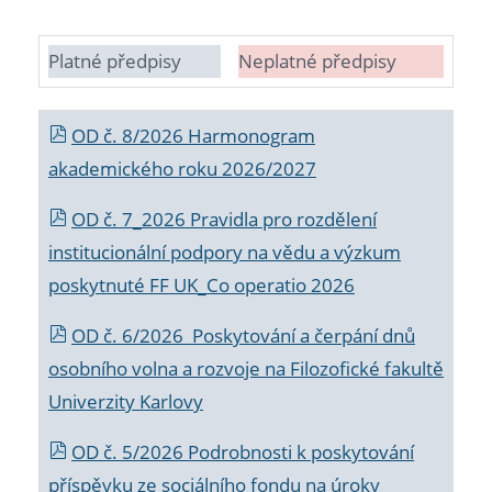
Platné předpisy
Neplatné předpisy
OD č. 8/2026 Harmonogram
akademického roku 2026/2027
OD č. 7_2026 Pravidla pro rozdělení
institucionální podpory na vědu a výzkum
poskytnuté FF UK_Co operatio 2026
OD č. 6/2026 Poskytování a čerpání dnů
osobního volna a rozvoje na Filozofické fakultě
Univerzity Karlovy
OD č. 5/2026 Podrobnosti k poskytování
příspěvku ze sociálního fondu na úroky