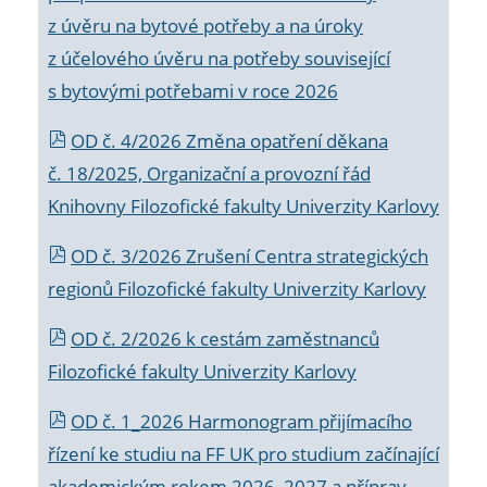
z úvěru na bytové potřeby a na úroky
z účelového úvěru na potřeby související
s bytovými potřebami v roce 2026
OD č. 4/2026 Změna opatření děkana
č. 18/2025, Organizační a provozní řád
Knihovny Filozofické fakulty Univerzity Karlovy
OD č. 3/2026 Zrušení Centra strategických
regionů Filozofické fakulty Univerzity Karlovy
OD č. 2/2026 k
cestám zaměstnanců
Filozofické fakulty Univerzity Karlovy
OD č. 1_2026 Harmonogram přijímacího
řízení ke studiu na FF UK pro studium začínající
akademickým rokem 2026_2027 a příprav