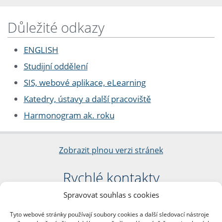
Důležité odkazy
ENGLISH
Studijní oddělení
SIS, webové aplikace, eLearning
Katedry, ústavy a další pracoviště
Harmonogram ak. roku
Zobrazit plnou verzi stránek
Rychlé kontakty
Spravovat souhlas s cookies
Filozofická fakulta
Univerzita Karlova
Tyto webové stránky používají soubory cookies a další sledovací nástroje
nám. Jana Palacha 1/2