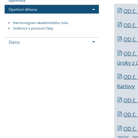
tajemníka
Opatření děkana
OD č.
Harmonogram akademického roku
OD č.
Směrnice a provozní řády
OD č. 
Zápisy
OD č.
úroky z 
OD č.
Karlovy
OD č. 
OD č.
OD č.
2026_202