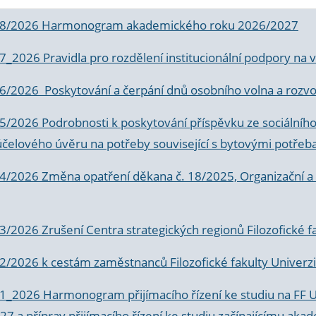
 8/2026 Harmonogram akademického roku 2026/2027
 7_2026 Pravidla pro rozdělení institucionální podpory n
6/2026 Poskytování a čerpání dnů osobního volna a rozvoje
 5/2026 Podrobnosti k poskytování příspěvku ze sociálníh
účelového úvěru na potřeby související s bytovými potřeb
 4/2026 Změna opatření děkana č. 18/2025, Organizační a p
3/2026 Zrušení Centra strategických regionů Filozofické f
 2/2026 k
cestám zaměstnanců Filozofické fakulty Univerzi
 1_2026 Harmonogram přijímacího řízení ke studiu na FF 
7 a příprav přijímacího řízení ke studiu začínajícímu 