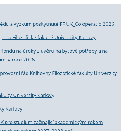
a vědu a výzkum poskytnuté FF UK_Co operatio 2026
 na Filozofické fakultě Univerzity Karlovy
o fondu na úroky z úvěru na bytové potřeby a na
ami v roce 2026
rovozní řád Knihovny Filozofické fakulty Univerzity
akulty Univerzity Karlovy
ty Karlovy
UK pro studium začínající akademickým rokem
akademickým rokem 2027_2028.pdf