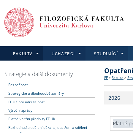
FAKULTA
UCHAZEČI
STUDUJÍCÍ
Opatřen
FAKULTA
UCHAZEČI
STUDUJÍCÍ
VĚDA A VÝZKUM
ZAHRANIČÍ
Struktura a
Co studova
Bakalářsk
O vědě a 
Aktuální n
Strategie a další dokumenty
FF
>
Fakulta
>
Str
Bezpečnost
Dozvědět se více
Podat přihlášku
Dozvědět se více
Dozvědět se více
Dozvědět se více
Strategie 
Učitelské 
Doktorské
Akademické
Vyjíždějící
Strategické a dlouhodobé záměry
2026
Podpora a
Informace 
Rigorózní 
Granty a p
Přijíždějíc
FF UK pro udržitelnost
Výroční zprávy
Absolventi
Vyjíždějíc
Platné vnitřní předpisy FF UK
Platné p
Rozhodnutí a sdělení děkana, opatření a sdělení
Fakultní š