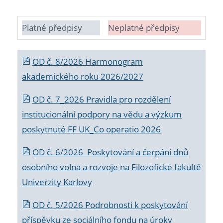
Platné předpisy
Neplatné předpisy
OD č. 8/2026 Harmonogram
akademického roku 2026/2027
OD č. 7_2026 Pravidla pro rozdělení
institucionální podpory na vědu a výzkum
poskytnuté FF UK_Co operatio 2026
OD č. 6/2026 Poskytování a čerpání dnů
osobního volna a rozvoje na Filozofické fakultě
Univerzity Karlovy
OD č. 5/2026 Podrobnosti k poskytování
příspěvku ze sociálního fondu na úroky