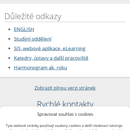
Důležité odkazy
ENGLISH
Studijní oddělení
SIS, webové aplikace, eLearning
Katedry, ústavy a další pracoviště
Harmonogram ak. roku
Zobrazit plnou verzi stránek
Rychlé kontakty
Spravovat souhlas s cookies
Filozofická fakulta
Univerzita Karlova
Tyto webové stránky používají soubory cookies a další sledovací nástroje
nám. Jana Palacha 1/2