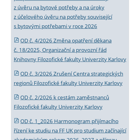
z úvěru na bytové potřeby a na úroky
z účelového úvěru na potřeby související
s bytovými potřebami v roce 2026
OD č. 4/2026 Změna opatření děkana
č. 18/2025, Organizační a provozní řád
Knihovny Filozofické fakulty Univerzity Karlovy
OD č. 3/2026 Zrušení Centra strategických
regionů Filozofické fakulty Univerzity Karlovy
OD č. 2/2026 k
cestám zaměstnanců
Filozofické fakulty Univerzity Karlovy
OD č. 1_2026 Harmonogram přijímacího
řízení ke studiu na FF UK pro studium začínající
akademickým rokem 2026_2027 a příprav