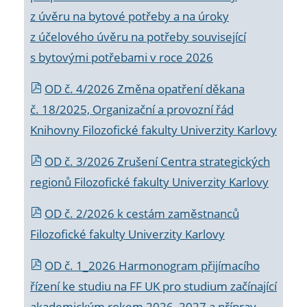
z úvěru na bytové potřeby a na úroky
z účelového úvěru na potřeby související
s bytovými potřebami v roce 2026
OD č. 4/2026 Změna opatření děkana
č. 18/2025, Organizační a provozní řád
Knihovny Filozofické fakulty Univerzity Karlovy
OD č. 3/2026 Zrušení Centra strategických
regionů Filozofické fakulty Univerzity Karlovy
OD č. 2/2026 k
cestám zaměstnanců
Filozofické fakulty Univerzity Karlovy
OD č. 1_2026 Harmonogram přijímacího
řízení ke studiu na FF UK pro studium začínající
akademickým rokem 2026_2027 a příprav