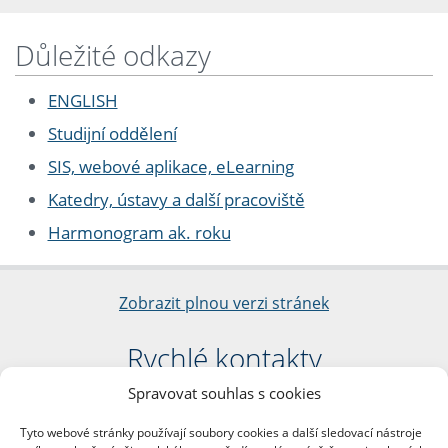
Důležité odkazy
ENGLISH
Studijní oddělení
SIS, webové aplikace, eLearning
Katedry, ústavy a další pracoviště
Harmonogram ak. roku
Zobrazit plnou verzi stránek
Rychlé kontakty
Spravovat souhlas s cookies
Filozofická fakulta
Univerzita Karlova
Tyto webové stránky používají soubory cookies a další sledovací nástroje
nám. Jana Palacha 1/2