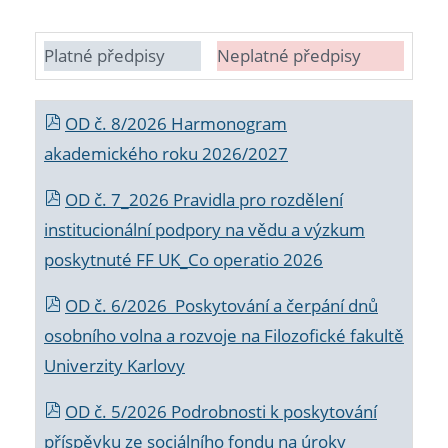
Platné předpisy
Neplatné předpisy
OD č. 8/2026 Harmonogram
akademického roku 2026/2027
OD č. 7_2026 Pravidla pro rozdělení
institucionální podpory na vědu a výzkum
poskytnuté FF UK_Co operatio 2026
OD č. 6/2026 Poskytování a čerpání dnů
osobního volna a rozvoje na Filozofické fakultě
Univerzity Karlovy
OD č. 5/2026 Podrobnosti k poskytování
příspěvku ze sociálního fondu na úroky