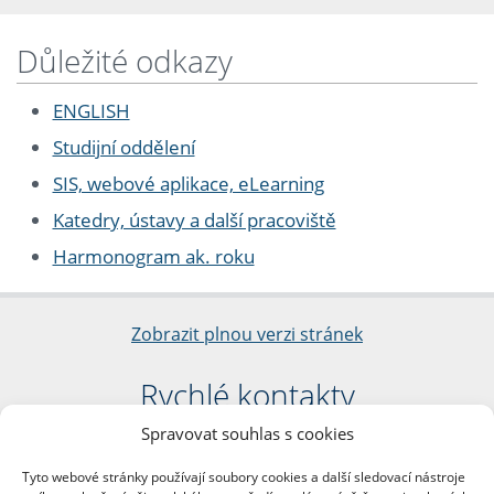
Důležité odkazy
ENGLISH
Studijní oddělení
SIS, webové aplikace, eLearning
Katedry, ústavy a další pracoviště
Harmonogram ak. roku
Zobrazit plnou verzi stránek
Rychlé kontakty
Spravovat souhlas s cookies
Filozofická fakulta
Univerzita Karlova
Tyto webové stránky používají soubory cookies a další sledovací nástroje
nám. Jana Palacha 1/2