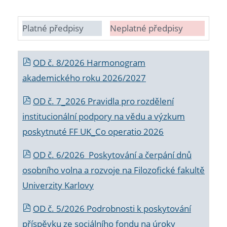
Platné předpisy
Neplatné předpisy
OD č. 8/2026 Harmonogram
akademického roku 2026/2027
OD č. 7_2026 Pravidla pro rozdělení
institucionální podpory na vědu a výzkum
poskytnuté FF UK_Co operatio 2026
OD č. 6/2026 Poskytování a čerpání dnů
osobního volna a rozvoje na Filozofické fakultě
Univerzity Karlovy
OD č. 5/2026 Podrobnosti k poskytování
příspěvku ze sociálního fondu na úroky