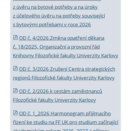
z úvěru na bytové potřeby a na úroky
z účelového úvěru na potřeby související
s bytovými potřebami v roce 2026
OD č. 4/2026 Změna opatření děkana
č. 18/2025, Organizační a provozní řád
Knihovny Filozofické fakulty Univerzity Karlovy
OD č. 3/2026 Zrušení Centra strategických
regionů Filozofické fakulty Univerzity Karlovy
OD č. 2/2026 k
cestám zaměstnanců
Filozofické fakulty Univerzity Karlovy
OD č. 1_2026 Harmonogram přijímacího
řízení ke studiu na FF UK pro studium začínající
akademickým rokem 2026_2027 a příprav