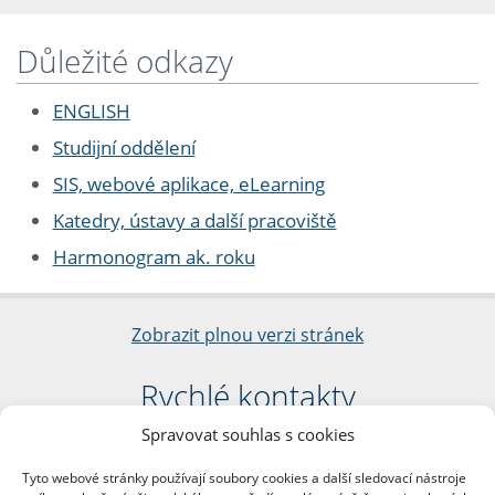
Důležité odkazy
ENGLISH
Studijní oddělení
SIS, webové aplikace, eLearning
Katedry, ústavy a další pracoviště
Harmonogram ak. roku
Zobrazit plnou verzi stránek
Rychlé kontakty
Spravovat souhlas s cookies
Filozofická fakulta
Univerzita Karlova
Tyto webové stránky používají soubory cookies a další sledovací nástroje
nám. Jana Palacha 1/2