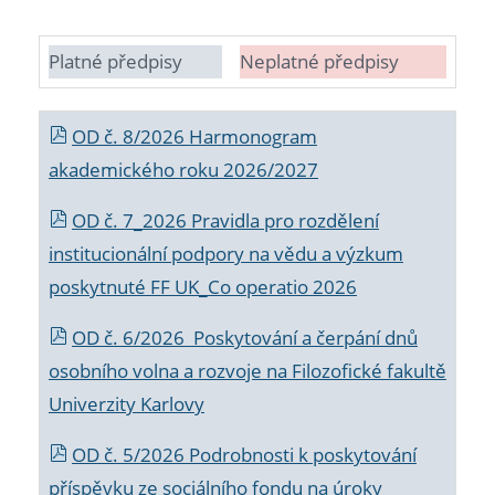
Platné předpisy
Neplatné předpisy
OD č. 8/2026 Harmonogram
akademického roku 2026/2027
OD č. 7_2026 Pravidla pro rozdělení
institucionální podpory na vědu a výzkum
poskytnuté FF UK_Co operatio 2026
OD č. 6/2026 Poskytování a čerpání dnů
osobního volna a rozvoje na Filozofické fakultě
Univerzity Karlovy
OD č. 5/2026 Podrobnosti k poskytování
příspěvku ze sociálního fondu na úroky