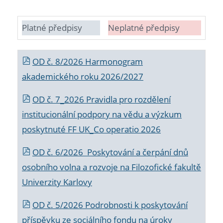
Platné předpisy
Neplatné předpisy
OD č. 8/2026 Harmonogram
akademického roku 2026/2027
OD č. 7_2026 Pravidla pro rozdělení
institucionální podpory na vědu a výzkum
poskytnuté FF UK_Co operatio 2026
OD č. 6/2026 Poskytování a čerpání dnů
osobního volna a rozvoje na Filozofické fakultě
Univerzity Karlovy
OD č. 5/2026 Podrobnosti k poskytování
příspěvku ze sociálního fondu na úroky