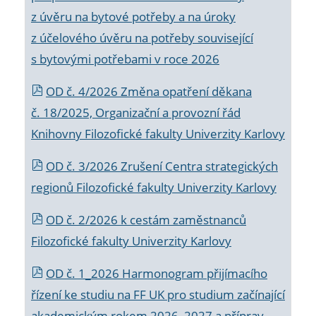
z úvěru na bytové potřeby a na úroky
z účelového úvěru na potřeby související
s bytovými potřebami v roce 2026
OD č. 4/2026 Změna opatření děkana
č. 18/2025, Organizační a provozní řád
Knihovny Filozofické fakulty Univerzity Karlovy
OD č. 3/2026 Zrušení Centra strategických
regionů Filozofické fakulty Univerzity Karlovy
OD č. 2/2026 k
cestám zaměstnanců
Filozofické fakulty Univerzity Karlovy
OD č. 1_2026 Harmonogram přijímacího
řízení ke studiu na FF UK pro studium začínající
akademickým rokem 2026_2027 a příprav