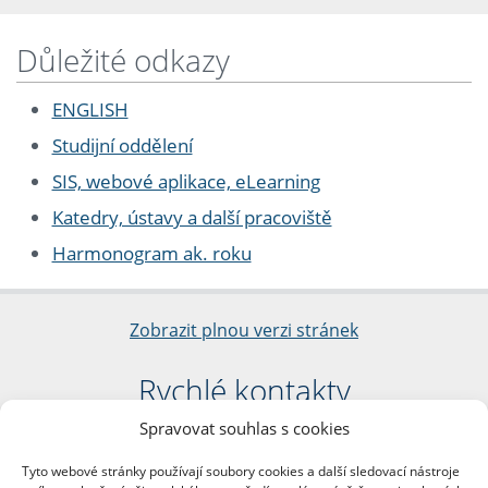
Důležité odkazy
ENGLISH
Studijní oddělení
SIS, webové aplikace, eLearning
Katedry, ústavy a další pracoviště
Harmonogram ak. roku
Zobrazit plnou verzi stránek
Rychlé kontakty
Spravovat souhlas s cookies
Filozofická fakulta
Univerzita Karlova
Tyto webové stránky používají soubory cookies a další sledovací nástroje
nám. Jana Palacha 1/2