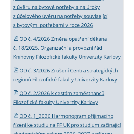
z úvěru na bytové potřeby a na úroky
z účelového úvěru na potřeby související
s bytovými potřebami v roce 2026
OD č. 4/2026 Změna opatření děkana
č. 18/2025, Organizační a provozní řád
Knihovny Filozofické fakulty Univerzity Karlovy
OD č. 3/2026 Zrušení Centra strategických
regionů Filozofické fakulty Univerzity Karlovy
OD č. 2/2026 k
cestám zaměstnanců
Filozofické fakulty Univerzity Karlovy
OD č. 1_2026 Harmonogram přijímacího
řízení ke studiu na FF UK pro studium začínající
akademickým rokem 2026_2027 a příprav