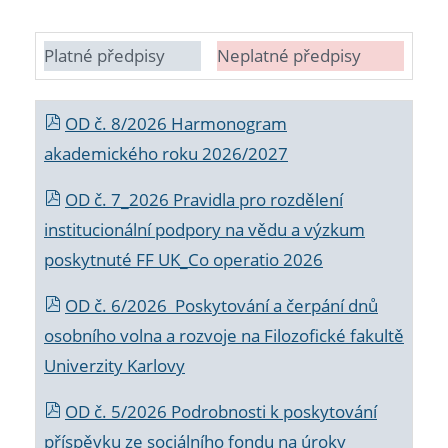
Platné předpisy
Neplatné předpisy
OD č. 8/2026 Harmonogram
akademického roku 2026/2027
OD č. 7_2026 Pravidla pro rozdělení
institucionální podpory na vědu a výzkum
poskytnuté FF UK_Co operatio 2026
OD č. 6/2026 Poskytování a čerpání dnů
osobního volna a rozvoje na Filozofické fakultě
Univerzity Karlovy
OD č. 5/2026 Podrobnosti k poskytování
příspěvku ze sociálního fondu na úroky