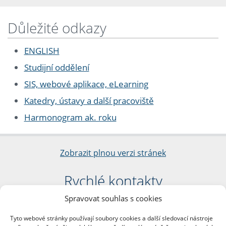
Důležité odkazy
ENGLISH
Studijní oddělení
SIS, webové aplikace, eLearning
Katedry, ústavy a další pracoviště
Harmonogram ak. roku
Zobrazit plnou verzi stránek
Rychlé kontakty
Spravovat souhlas s cookies
Filozofická fakulta
Univerzita Karlova
Tyto webové stránky používají soubory cookies a další sledovací nástroje
nám. Jana Palacha 1/2