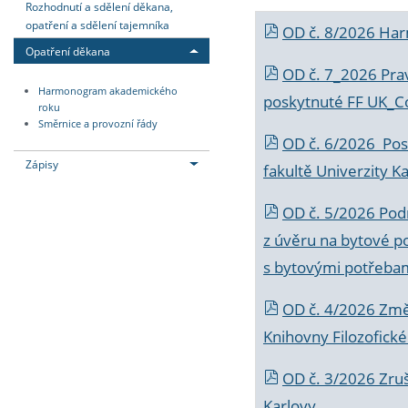
Rozhodnutí a sdělení děkana,
opatření a sdělení tajemníka
OD č. 8/2026 Ha
Opatření děkana
OD č. 7_2026 Prav
Harmonogram akademického
poskytnuté FF UK_C
roku
Směrnice a provozní řády
OD č. 6/2026 Posk
Zápisy
fakultě Univerzity K
OD č. 5/2026 Podr
z úvěru na bytové po
s bytovými potřebam
OD č. 4/2026 Změ
Knihovny Filozofické
OD č. 3/2026 Zruš
Karlovy