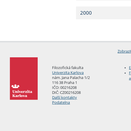
2000
Zobrazi
Filozofická fakulta
E
Univerzita Karlova
F
nám. Jana Palacha 1/2
a
116 38 Praha 1
IČO: 00216208
DIČ: CZ00216208
Další kontakty
Podatelna