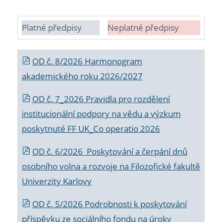
Platné předpisy
Neplatné předpisy
OD č. 8/2026 Harmonogram
akademického roku 2026/2027
OD č. 7_2026 Pravidla pro rozdělení
institucionální podpory na vědu a výzkum
poskytnuté FF UK_Co operatio 2026
OD č. 6/2026 Poskytování a čerpání dnů
osobního volna a rozvoje na Filozofické fakultě
Univerzity Karlovy
OD č. 5/2026 Podrobnosti k poskytování
příspěvku ze sociálního fondu na úroky