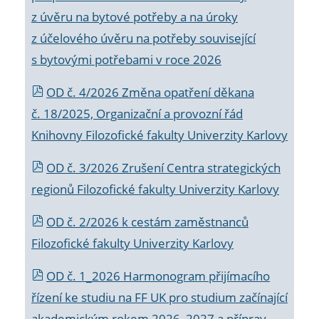
z úvěru na bytové potřeby a na úroky
z účelového úvěru na potřeby související
s bytovými potřebami v roce 2026
OD č. 4/2026 Změna opatření děkana
č. 18/2025, Organizační a provozní řád
Knihovny Filozofické fakulty Univerzity Karlovy
OD č. 3/2026 Zrušení Centra strategických
regionů Filozofické fakulty Univerzity Karlovy
OD č. 2/2026 k
cestám zaměstnanců
Filozofické fakulty Univerzity Karlovy
OD č. 1_2026 Harmonogram přijímacího
řízení ke studiu na FF UK pro studium začínající
akademickým rokem 2026_2027 a příprav