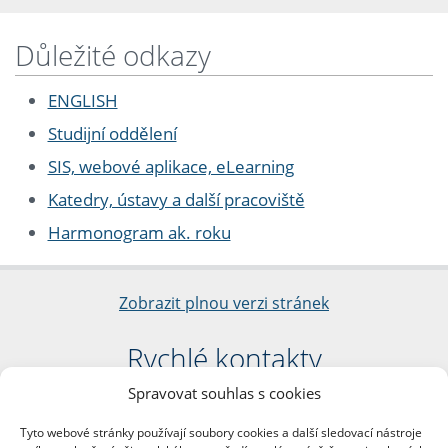
Důležité odkazy
ENGLISH
Studijní oddělení
SIS, webové aplikace, eLearning
Katedry, ústavy a další pracoviště
Harmonogram ak. roku
Zobrazit plnou verzi stránek
Rychlé kontakty
Spravovat souhlas s cookies
Filozofická fakulta
Univerzita Karlova
Tyto webové stránky používají soubory cookies a další sledovací nástroje
nám. Jana Palacha 1/2