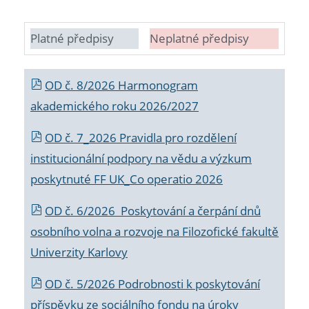
Platné předpisy
Neplatné předpisy
OD č. 8/2026 Harmonogram
akademického roku 2026/2027
OD č. 7_2026 Pravidla pro rozdělení
institucionální podpory na vědu a výzkum
poskytnuté FF UK_Co operatio 2026
OD č. 6/2026 Poskytování a čerpání dnů
osobního volna a rozvoje na Filozofické fakultě
Univerzity Karlovy
OD č. 5/2026 Podrobnosti k poskytování
příspěvku ze sociálního fondu na úroky