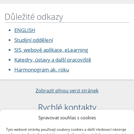
Důležité odkazy
ENGLISH
Studijní oddělení
SIS, webové aplikace, eLearning
Katedry, ústavy a další pracoviště
Harmonogram ak. roku
Zobrazit plnou verzi stránek
Rychlé kontakty
Spravovat souhlas s cookies
Filozofická fakulta
Univerzita Karlova
Tyto webové stránky používají soubory cookies a další sledovací nástroje
nám. Jana Palacha 1/2