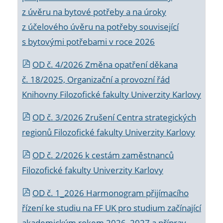
z úvěru na bytové potřeby a na úroky
z účelového úvěru na potřeby související
s bytovými potřebami v roce 2026
OD č. 4/2026 Změna opatření děkana
č. 18/2025, Organizační a provozní řád
Knihovny Filozofické fakulty Univerzity Karlovy
OD č. 3/2026 Zrušení Centra strategických
regionů Filozofické fakulty Univerzity Karlovy
OD č. 2/2026 k
cestám zaměstnanců
Filozofické fakulty Univerzity Karlovy
OD č. 1_2026 Harmonogram přijímacího
řízení ke studiu na FF UK pro studium začínající
akademickým rokem 2026_2027 a příprav