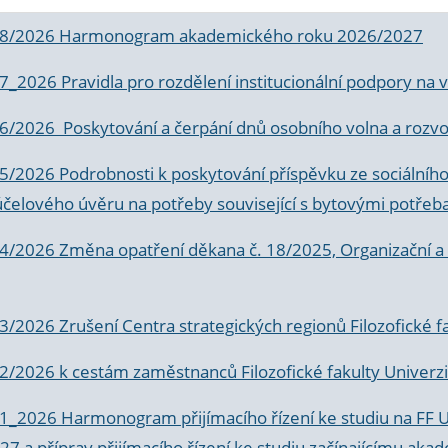
 8/2026 Harmonogram akademického roku 2026/2027
 7_2026 Pravidla pro rozdělení institucionální podpory n
6/2026 Poskytování a čerpání dnů osobního volna a rozvoje
 5/2026 Podrobnosti k poskytování příspěvku ze sociálníh
účelového úvěru na potřeby související s bytovými potřeb
 4/2026 Změna opatření děkana č. 18/2025, Organizační a p
3/2026 Zrušení Centra strategických regionů Filozofické f
 2/2026 k
cestám zaměstnanců Filozofické fakulty Univerzi
 1_2026 Harmonogram přijímacího řízení ke studiu na FF 
7 a příprav přijímacího řízení ke studiu začínajícímu 