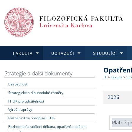
FAKULTA
UCHAZEČI
STUDUJÍCÍ
Opatřen
FAKULTA
UCHAZEČI
STUDUJÍCÍ
VĚDA A VÝZKUM
ZAHRANIČÍ
Struktura a
Co studova
Bakalářsk
O vědě a 
Aktuální n
Strategie a další dokumenty
FF
>
Fakulta
>
Str
Bezpečnost
Dozvědět se více
Podat přihlášku
Dozvědět se více
Dozvědět se více
Dozvědět se více
Strategie 
Učitelské 
Doktorské
Akademické
Vyjíždějící
Strategické a dlouhodobé záměry
2026
Podpora a
Informace 
Rigorózní 
Granty a p
Přijíždějíc
FF UK pro udržitelnost
Výroční zprávy
Absolventi
Vyjíždějíc
Platné vnitřní předpisy FF UK
Platné p
Rozhodnutí a sdělení děkana, opatření a sdělení
Fakultní š