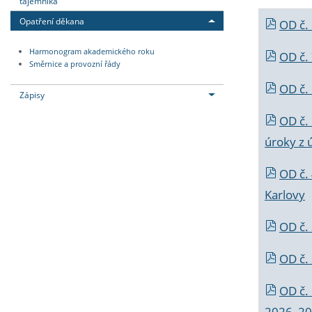
tajemníka
Opatření děkana
OD č.
Harmonogram akademického roku
OD č.
Směrnice a provozní řády
OD č. 
Zápisy
OD č.
úroky z 
OD č.
Karlovy
OD č. 
OD č.
OD č.
2026_202