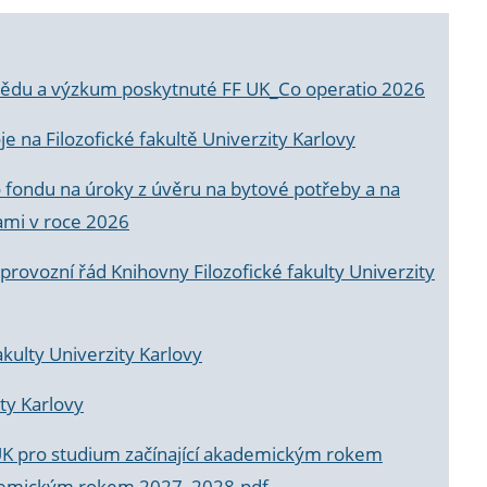
a vědu a výzkum poskytnuté FF UK_Co operatio 2026
 na Filozofické fakultě Univerzity Karlovy
o fondu na úroky z úvěru na bytové potřeby a na
ami v roce 2026
rovozní řád Knihovny Filozofické fakulty Univerzity
akulty Univerzity Karlovy
ty Karlovy
UK pro studium začínající akademickým rokem
akademickým rokem 2027_2028.pdf