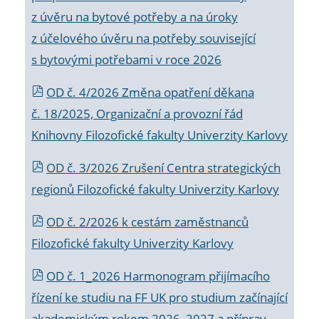
z úvěru na bytové potřeby a na úroky
z účelového úvěru na potřeby související
s bytovými potřebami v roce 2026
OD č. 4/2026 Změna opatření děkana
č. 18/2025, Organizační a provozní řád
Knihovny Filozofické fakulty Univerzity Karlovy
OD č. 3/2026 Zrušení Centra strategických
regionů Filozofické fakulty Univerzity Karlovy
OD č. 2/2026 k
cestám zaměstnanců
Filozofické fakulty Univerzity Karlovy
OD č. 1_2026 Harmonogram přijímacího
řízení ke studiu na FF UK pro studium začínající
akademickým rokem 2026_2027 a příprav