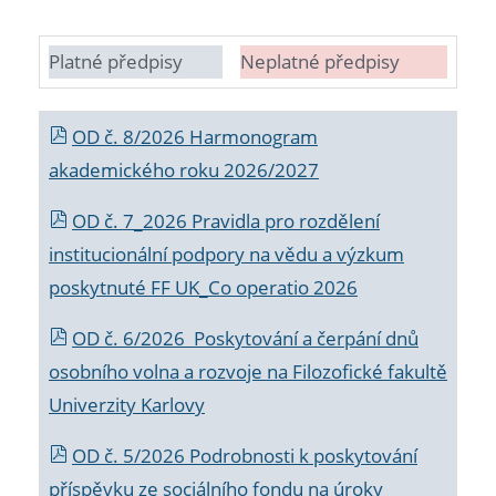
Platné předpisy
Neplatné předpisy
OD č. 8/2026 Harmonogram
akademického roku 2026/2027
OD č. 7_2026 Pravidla pro rozdělení
institucionální podpory na vědu a výzkum
poskytnuté FF UK_Co operatio 2026
OD č. 6/2026 Poskytování a čerpání dnů
osobního volna a rozvoje na Filozofické fakultě
Univerzity Karlovy
OD č. 5/2026 Podrobnosti k poskytování
příspěvku ze sociálního fondu na úroky