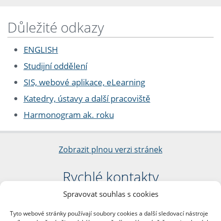
Důležité odkazy
ENGLISH
Studijní oddělení
SIS, webové aplikace, eLearning
Katedry, ústavy a další pracoviště
Harmonogram ak. roku
Zobrazit plnou verzi stránek
Rychlé kontakty
Spravovat souhlas s cookies
Filozofická fakulta
Univerzita Karlova
Tyto webové stránky používají soubory cookies a další sledovací nástroje
nám. Jana Palacha 1/2