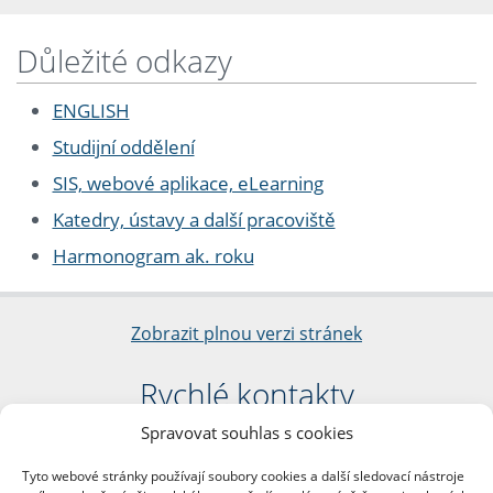
Důležité odkazy
ENGLISH
Studijní oddělení
SIS, webové aplikace, eLearning
Katedry, ústavy a další pracoviště
Harmonogram ak. roku
Zobrazit plnou verzi stránek
Rychlé kontakty
Spravovat souhlas s cookies
Filozofická fakulta
Univerzita Karlova
Tyto webové stránky používají soubory cookies a další sledovací nástroje
nám. Jana Palacha 1/2