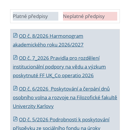
Platné předpisy
Neplatné předpisy
OD č. 8/2026 Harmonogram
akademického roku 2026/2027
OD č. 7_2026 Pravidla pro rozdělení
institucionální podpory na vědu a výzkum
poskytnuté FF UK_Co operatio 2026
OD č. 6/2026 Poskytování a čerpání dnů
osobního volna a rozvoje na Filozofické fakultě
Univerzity Karlovy
OD č. 5/2026 Podrobnosti k poskytování
příspěvku ze sociálního fondu na úroky