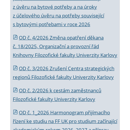
z úvěru na bytové potřeby a na úroky
z účelového úvěru na potřeby související
s bytovými potřebami v roce 2026
OD č. 4/2026 Změna opatření děkana
č. 18/2025, Organizační a provozní řád
Knihovny Filozofické fakulty Univerzity Karlovy
OD č. 3/2026 Zrušení Centra strategických
regionů Filozofické fakulty Univerzity Karlovy
OD č. 2/2026 k
cestám zaměstnanců
Filozofické fakulty Univerzity Karlovy
OD č. 1_2026 Harmonogram přijímacího
řízení ke studiu na FF UK pro studium začínající
akademickým rokem 2026_2027 a příprav