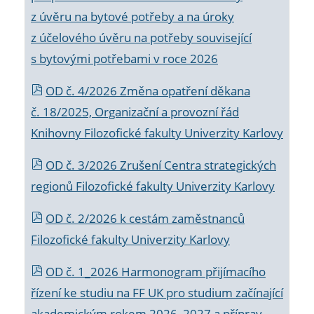
z úvěru na bytové potřeby a na úroky
z účelového úvěru na potřeby související
s bytovými potřebami v roce 2026
OD č. 4/2026 Změna opatření děkana
č. 18/2025, Organizační a provozní řád
Knihovny Filozofické fakulty Univerzity Karlovy
OD č. 3/2026 Zrušení Centra strategických
regionů Filozofické fakulty Univerzity Karlovy
OD č. 2/2026 k
cestám zaměstnanců
Filozofické fakulty Univerzity Karlovy
OD č. 1_2026 Harmonogram přijímacího
řízení ke studiu na FF UK pro studium začínající
akademickým rokem 2026_2027 a příprav