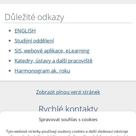
Důležité odkazy
ENGLISH
Studijní oddělení
SIS, webové aplikace, eLearning
Katedry, ústavy a další pracoviště
Harmonogram ak. roku
Zobrazit plnou verzi stránek
Rychlé kontakty
Spravovat souhlas s cookies
Filozofická fakulta
Univerzita Karlova
Tyto webové stránky používají soubory cookies a další sledovací nástroje
nám. Jana Palacha 1/2