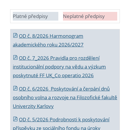
Platné předpisy
Neplatné předpisy
OD č. 8/2026 Harmonogram
akademického roku 2026/2027
OD č. 7_2026 Pravidla pro rozdělení
institucionální podpory na vědu a výzkum
poskytnuté FF UK_Co operatio 2026
OD č. 6/2026 Poskytování a čerpání dnů
osobního volna a rozvoje na Filozofické fakultě
Univerzity Karlovy
OD č. 5/2026 Podrobnosti k poskytování
příspěvku ze sociálního fondu na úroky