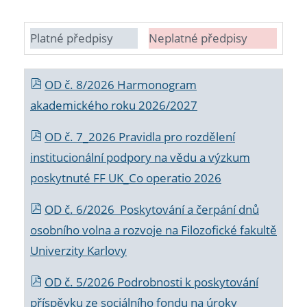
Platné předpisy
Neplatné předpisy
OD č. 8/2026 Harmonogram
akademického roku 2026/2027
OD č. 7_2026 Pravidla pro rozdělení
institucionální podpory na vědu a výzkum
poskytnuté FF UK_Co operatio 2026
OD č. 6/2026 Poskytování a čerpání dnů
osobního volna a rozvoje na Filozofické fakultě
Univerzity Karlovy
OD č. 5/2026 Podrobnosti k poskytování
příspěvku ze sociálního fondu na úroky