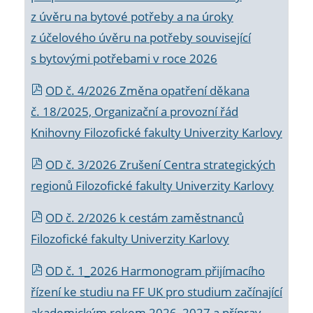
z úvěru na bytové potřeby a na úroky
z účelového úvěru na potřeby související
s bytovými potřebami v roce 2026
OD č. 4/2026 Změna opatření děkana
č. 18/2025, Organizační a provozní řád
Knihovny Filozofické fakulty Univerzity Karlovy
OD č. 3/2026 Zrušení Centra strategických
regionů Filozofické fakulty Univerzity Karlovy
OD č. 2/2026 k
cestám zaměstnanců
Filozofické fakulty Univerzity Karlovy
OD č. 1_2026 Harmonogram přijímacího
řízení ke studiu na FF UK pro studium začínající
akademickým rokem 2026_2027 a příprav