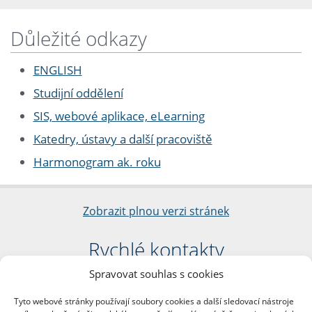
Důležité odkazy
ENGLISH
Studijní oddělení
SIS, webové aplikace, eLearning
Katedry, ústavy a další pracoviště
Harmonogram ak. roku
Zobrazit plnou verzi stránek
Rychlé kontakty
Spravovat souhlas s cookies
Filozofická fakulta
Univerzita Karlova
Tyto webové stránky používají soubory cookies a další sledovací nástroje
nám. Jana Palacha 1/2