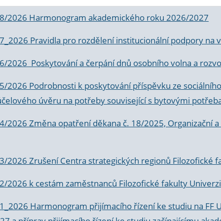
 8/2026 Harmonogram akademického roku 2026/2027
 7_2026 Pravidla pro rozdělení institucionální podpory n
6/2026 Poskytování a čerpání dnů osobního volna a rozvoje
 5/2026 Podrobnosti k poskytování příspěvku ze sociálníh
účelového úvěru na potřeby související s bytovými potřeb
 4/2026 Změna opatření děkana č. 18/2025, Organizační a p
3/2026 Zrušení Centra strategických regionů Filozofické f
 2/2026 k
cestám zaměstnanců Filozofické fakulty Univerzi
 1_2026 Harmonogram přijímacího řízení ke studiu na FF 
7 a příprav přijímacího řízení ke studiu začínajícímu 