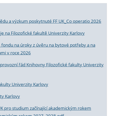
a vědu a výzkum poskytnuté FF UK_Co operatio 2026
 na Filozofické fakultě Univerzity Karlovy
o fondu na úroky z úvěru na bytové potřeby a na
ami v roce 2026
rovozní řád Knihovny Filozofické fakulty Univerzity
akulty Univerzity Karlovy
ty Karlovy
UK pro studium začínající akademickým rokem
akademickým rokem 2027_2028.pdf