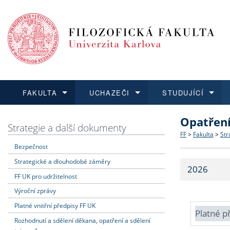
FAKULTA
UCHAZEČI
STUDUJÍCÍ
Opatřen
FAKULTA
UCHAZEČI
STUDUJÍCÍ
VĚDA A VÝZKUM
ZAHRANIČÍ
Struktura a
Co studova
Bakalářsk
O vědě a 
Aktuální n
Strategie a další dokumenty
FF
>
Fakulta
>
Str
Bezpečnost
Dozvědět se více
Podat přihlášku
Dozvědět se více
Dozvědět se více
Dozvědět se více
Strategie 
Učitelské 
Doktorské
Akademické
Vyjíždějící
Strategické a dlouhodobé záměry
2026
Podpora a
Informace 
Rigorózní 
Granty a p
Přijíždějíc
FF UK pro udržitelnost
Výroční zprávy
Absolventi
Vyjíždějíc
Platné vnitřní předpisy FF UK
Platné p
Rozhodnutí a sdělení děkana, opatření a sdělení
Fakultní š