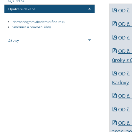
tajemníka
Opatření děkana
OD č.
Harmonogram akademického roku
OD č.
Směrnice a provozní řády
OD č. 
Zápisy
OD č.
úroky z 
OD č.
Karlovy
OD č. 
OD č.
OD č.
2026_202