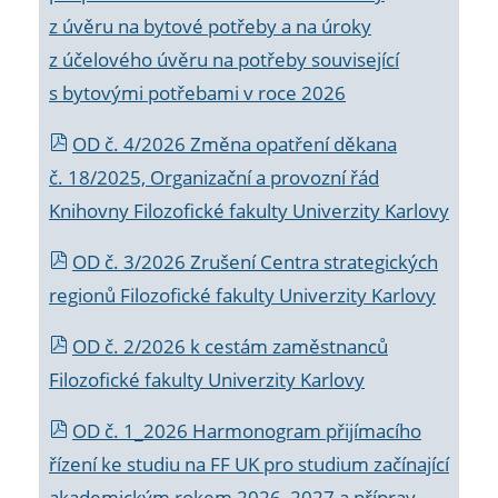
z úvěru na bytové potřeby a na úroky
z účelového úvěru na potřeby související
s bytovými potřebami v roce 2026
OD č. 4/2026 Změna opatření děkana
č. 18/2025, Organizační a provozní řád
Knihovny Filozofické fakulty Univerzity Karlovy
OD č. 3/2026 Zrušení Centra strategických
regionů Filozofické fakulty Univerzity Karlovy
OD č. 2/2026 k
cestám zaměstnanců
Filozofické fakulty Univerzity Karlovy
OD č. 1_2026 Harmonogram přijímacího
řízení ke studiu na FF UK pro studium začínající
akademickým rokem 2026_2027 a příprav