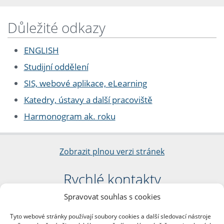
Důležité odkazy
ENGLISH
Studijní oddělení
SIS, webové aplikace, eLearning
Katedry, ústavy a další pracoviště
Harmonogram ak. roku
Zobrazit plnou verzi stránek
Rychlé kontakty
Spravovat souhlas s cookies
Filozofická fakulta
Univerzita Karlova
Tyto webové stránky používají soubory cookies a další sledovací nástroje
nám. Jana Palacha 1/2