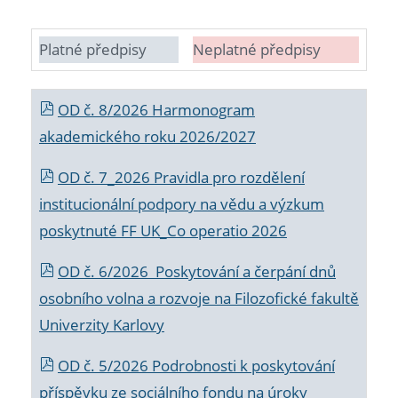
Platné předpisy
Neplatné předpisy
OD č. 8/2026 Harmonogram
akademického roku 2026/2027
OD č. 7_2026 Pravidla pro rozdělení
institucionální podpory na vědu a výzkum
poskytnuté FF UK_Co operatio 2026
OD č. 6/2026 Poskytování a čerpání dnů
osobního volna a rozvoje na Filozofické fakultě
Univerzity Karlovy
OD č. 5/2026 Podrobnosti k poskytování
příspěvku ze sociálního fondu na úroky