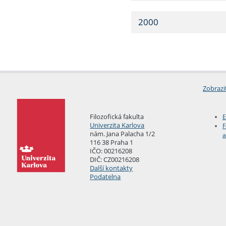
2000
Zobrazi
Filozofická fakulta
E
Univerzita Karlova
F
nám. Jana Palacha 1/2
a
116 38 Praha 1
IČO: 00216208
DIČ: CZ00216208
Další kontakty
Podatelna