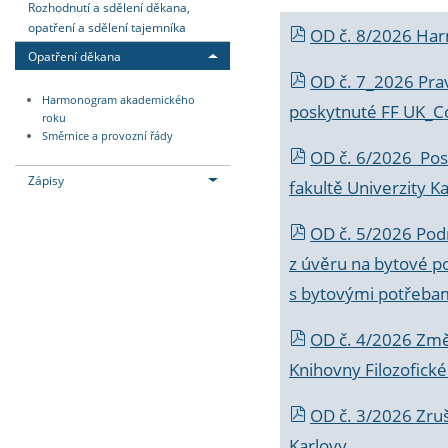
Rozhodnutí a sdělení děkana,
opatření a sdělení tajemníka
OD č. 8/2026 Ha
Opatření děkana
OD č. 7_2026 Prav
Harmonogram akademického
poskytnuté FF UK_C
roku
Směrnice a provozní řády
OD č. 6/2026 Posk
Zápisy
fakultě Univerzity K
OD č. 5/2026 Podr
z úvěru na bytové po
s bytovými potřebam
OD č. 4/2026 Změ
Knihovny Filozofické
OD č. 3/2026 Zruš
Karlovy