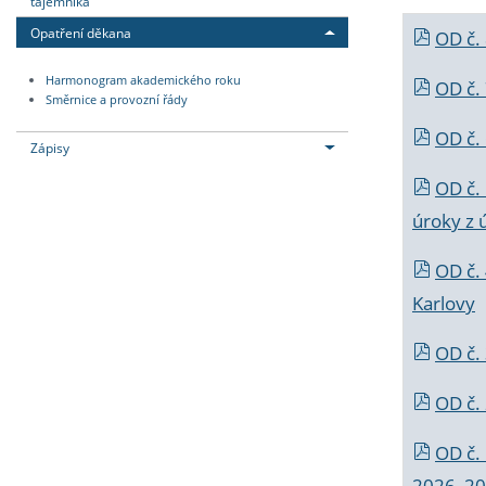
tajemníka
Opatření děkana
OD č.
Harmonogram akademického roku
OD č.
Směrnice a provozní řády
OD č. 
Zápisy
OD č.
úroky z 
OD č.
Karlovy
OD č. 
OD č.
OD č.
2026_202