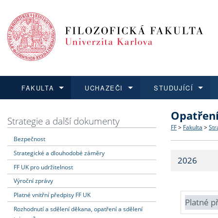
FAKULTA
UCHAZEČI
STUDUJÍCÍ
Opatřen
FAKULTA
UCHAZEČI
STUDUJÍCÍ
VĚDA A VÝZKUM
ZAHRANIČÍ
Struktura a
Co studova
Bakalářsk
O vědě a 
Aktuální n
Strategie a další dokumenty
FF
>
Fakulta
>
Str
Bezpečnost
Dozvědět se více
Podat přihlášku
Dozvědět se více
Dozvědět se více
Dozvědět se více
Strategie 
Učitelské 
Doktorské
Akademické
Vyjíždějící
Strategické a dlouhodobé záměry
2026
Podpora a
Informace 
Rigorózní 
Granty a p
Přijíždějíc
FF UK pro udržitelnost
Výroční zprávy
Absolventi
Vyjíždějíc
Platné vnitřní předpisy FF UK
Platné p
Rozhodnutí a sdělení děkana, opatření a sdělení
Fakultní š