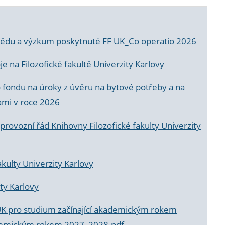
a vědu a výzkum poskytnuté FF UK_Co operatio 2026
 na Filozofické fakultě Univerzity Karlovy
o fondu na úroky z úvěru na bytové potřeby a na
ami v roce 2026
rovozní řád Knihovny Filozofické fakulty Univerzity
akulty Univerzity Karlovy
ty Karlovy
UK pro studium začínající akademickým rokem
akademickým rokem 2027_2028.pdf