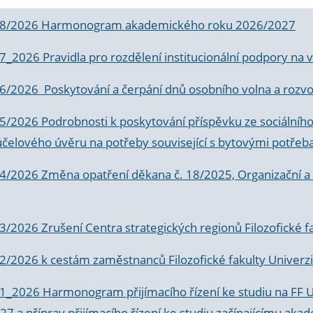
 8/2026 Harmonogram akademického roku 2026/2027
 7_2026 Pravidla pro rozdělení institucionální podpory n
6/2026 Poskytování a čerpání dnů osobního volna a rozvoje
 5/2026 Podrobnosti k poskytování příspěvku ze sociálníh
účelového úvěru na potřeby související s bytovými potřeb
 4/2026 Změna opatření děkana č. 18/2025, Organizační a p
3/2026 Zrušení Centra strategických regionů Filozofické f
 2/2026 k
cestám zaměstnanců Filozofické fakulty Univerzi
 1_2026 Harmonogram přijímacího řízení ke studiu na FF 
7 a příprav přijímacího řízení ke studiu začínajícímu 