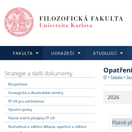
FAKULTA
UCHAZEČI
STUDUJÍCÍ
Opatřen
FAKULTA
UCHAZEČI
STUDUJÍCÍ
VĚDA A VÝZKUM
ZAHRANIČÍ
Struktura a
Co studova
Bakalářsk
O vědě a 
Aktuální n
Strategie a další dokumenty
FF
>
Fakulta
>
Str
Bezpečnost
Dozvědět se více
Podat přihlášku
Dozvědět se více
Dozvědět se více
Dozvědět se více
Strategie 
Učitelské 
Doktorské
Akademické
Vyjíždějící
Strategické a dlouhodobé záměry
2026
Podpora a
Informace 
Rigorózní 
Granty a p
Přijíždějíc
FF UK pro udržitelnost
Výroční zprávy
Absolventi
Vyjíždějíc
Platné vnitřní předpisy FF UK
Platné p
Rozhodnutí a sdělení děkana, opatření a sdělení
Fakultní š