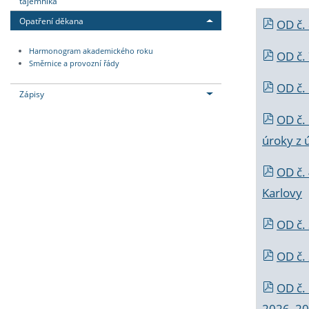
tajemníka
Opatření děkana
OD č.
Harmonogram akademického roku
OD č.
Směrnice a provozní řády
OD č. 
Zápisy
OD č.
úroky z 
OD č.
Karlovy
OD č. 
OD č.
OD č.
2026_202