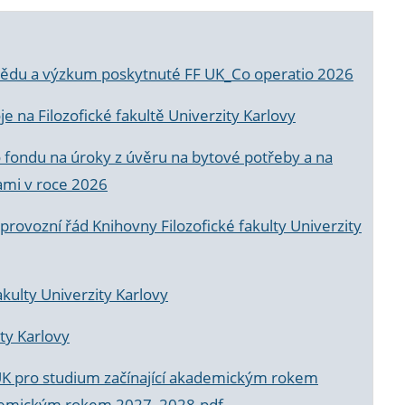
a vědu a výzkum poskytnuté FF UK_Co operatio 2026
 na Filozofické fakultě Univerzity Karlovy
o fondu na úroky z úvěru na bytové potřeby a na
ami v roce 2026
rovozní řád Knihovny Filozofické fakulty Univerzity
akulty Univerzity Karlovy
ty Karlovy
UK pro studium začínající akademickým rokem
akademickým rokem 2027_2028.pdf