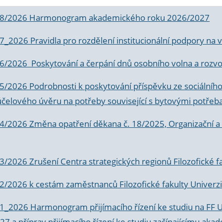
 8/2026 Harmonogram akademického roku 2026/2027
 7_2026 Pravidla pro rozdělení institucionální podpory n
6/2026 Poskytování a čerpání dnů osobního volna a rozvoje
 5/2026 Podrobnosti k poskytování příspěvku ze sociálníh
účelového úvěru na potřeby související s bytovými potřeb
 4/2026 Změna opatření děkana č. 18/2025, Organizační a p
3/2026 Zrušení Centra strategických regionů Filozofické f
 2/2026 k
cestám zaměstnanců Filozofické fakulty Univerzi
 1_2026 Harmonogram přijímacího řízení ke studiu na FF 
7 a příprav přijímacího řízení ke studiu začínajícímu 