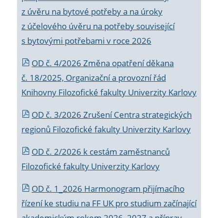
z úvěru na bytové potřeby a na úroky
z účelového úvěru na potřeby související
s bytovými potřebami v roce 2026
OD č. 4/2026 Změna opatření děkana
č. 18/2025, Organizační a provozní řád
Knihovny Filozofické fakulty Univerzity Karlovy
OD č. 3/2026 Zrušení Centra strategických
regionů Filozofické fakulty Univerzity Karlovy
OD č. 2/2026 k
cestám zaměstnanců
Filozofické fakulty Univerzity Karlovy
OD č. 1_2026 Harmonogram přijímacího
řízení ke studiu na FF UK pro studium začínající
akademickým rokem 2026_2027 a příprav