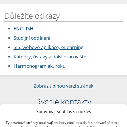
Důležité odkazy
ENGLISH
Studijní oddělení
SIS, webové aplikace, eLearning
Katedry, ústavy a další pracoviště
Harmonogram ak. roku
Zobrazit plnou verzi stránek
Rychlé kontakty
Spravovat souhlas s cookies
Filozofická fakulta
Univerzita Karlova
Tyto webové stránky používají soubory cookies a další sledovací nástroje
nám. Jana Palacha 1/2