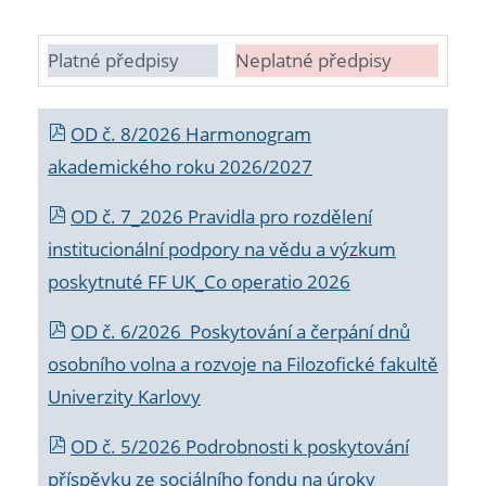
Platné předpisy
Neplatné předpisy
OD č. 8/2026 Harmonogram
akademického roku 2026/2027
OD č. 7_2026 Pravidla pro rozdělení
institucionální podpory na vědu a výzkum
poskytnuté FF UK_Co operatio 2026
OD č. 6/2026 Poskytování a čerpání dnů
osobního volna a rozvoje na Filozofické fakultě
Univerzity Karlovy
OD č. 5/2026 Podrobnosti k poskytování
příspěvku ze sociálního fondu na úroky