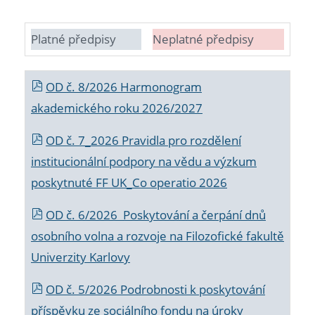
Platné předpisy
Neplatné předpisy
OD č. 8/2026 Harmonogram
akademického roku 2026/2027
OD č. 7_2026 Pravidla pro rozdělení
institucionální podpory na vědu a výzkum
poskytnuté FF UK_Co operatio 2026
OD č. 6/2026 Poskytování a čerpání dnů
osobního volna a rozvoje na Filozofické fakultě
Univerzity Karlovy
OD č. 5/2026 Podrobnosti k poskytování
příspěvku ze sociálního fondu na úroky