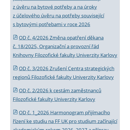
z úvěru na bytové potřeby a na úroky
z účelového úvěru na potřeby související
s bytovými potřebami v roce 2026
OD č. 4/2026 Změna opatření děkana
č. 18/2025, Organizační a provozní řád
Knihovny Filozofické fakulty Univerzity Karlovy
OD č. 3/2026 Zrušení Centra strategických
regionů Filozofické fakulty Univerzity Karlovy
OD č. 2/2026 k
cestám zaměstnanců
Filozofické fakulty Univerzity Karlovy
OD č. 1_2026 Harmonogram přijímacího
řízení ke studiu na FF UK pro studium začínající
akademickým rokem 2026_2027 a příprav