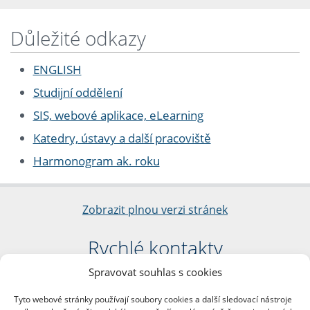
Důležité odkazy
ENGLISH
Studijní oddělení
SIS, webové aplikace, eLearning
Katedry, ústavy a další pracoviště
Harmonogram ak. roku
Zobrazit plnou verzi stránek
Rychlé kontakty
Spravovat souhlas s cookies
Filozofická fakulta
Univerzita Karlova
Tyto webové stránky používají soubory cookies a další sledovací nástroje
nám. Jana Palacha 1/2