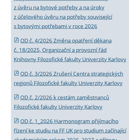
z úvěru na bytové potřeby a na úroky
z účelového úvěru na potřeby související
s bytovými potřebami v roce 2026
OD č. 4/2026 Změna opatření děkana
č. 18/2025, Organizační a provozní řád
Knihovny Filozofické fakulty Univerzity Karlovy
OD č. 3/2026 Zrušení Centra strategických
regionů Filozofické fakulty Univerzity Karlovy
OD č. 2/2026 k
cestám zaměstnanců
Filozofické fakulty Univerzity Karlovy
OD č. 1_2026 Harmonogram přijímacího
řízení ke studiu na FF UK pro studium začínající
akademickým rokem 2026_2027 a příprav