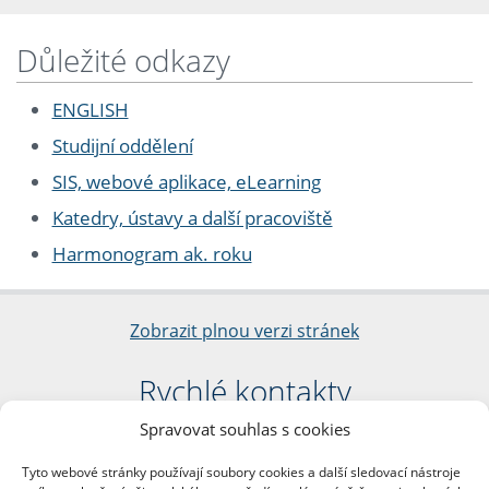
Důležité odkazy
ENGLISH
Studijní oddělení
SIS, webové aplikace, eLearning
Katedry, ústavy a další pracoviště
Harmonogram ak. roku
Zobrazit plnou verzi stránek
Rychlé kontakty
Spravovat souhlas s cookies
Filozofická fakulta
Univerzita Karlova
Tyto webové stránky používají soubory cookies a další sledovací nástroje
nám. Jana Palacha 1/2