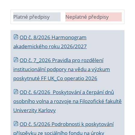
Platné předpisy
Neplatné předpisy
OD č. 8/2026 Harmonogram
akademického roku 2026/2027
OD č. 7_2026 Pravidla pro rozdělení
institucionální podpory na vědu a výzkum
poskytnuté FF UK_Co operatio 2026
OD č. 6/2026 Poskytování a čerpání dnů
osobního volna a rozvoje na Filozofické fakultě
Univerzity Karlovy
OD č. 5/2026 Podrobnosti k poskytování
příspěvku ze sociálního fondu na úroky