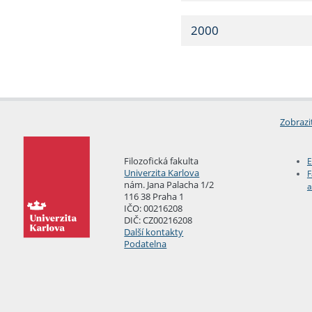
2000
Zobrazi
Filozofická fakulta
E
Univerzita Karlova
F
nám. Jana Palacha 1/2
a
116 38 Praha 1
IČO: 00216208
DIČ: CZ00216208
Další kontakty
Podatelna