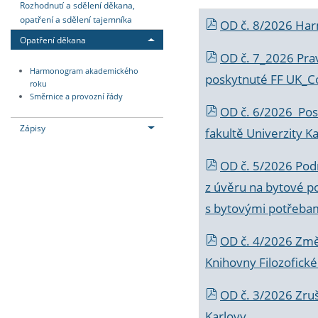
Rozhodnutí a sdělení děkana,
opatření a sdělení tajemníka
OD č. 8/2026 Ha
Opatření děkana
OD č. 7_2026 Prav
Harmonogram akademického
poskytnuté FF UK_C
roku
Směrnice a provozní řády
OD č. 6/2026 Posk
Zápisy
fakultě Univerzity K
OD č. 5/2026 Podr
z úvěru na bytové po
s bytovými potřebam
OD č. 4/2026 Změ
Knihovny Filozofické
OD č. 3/2026 Zruš
Karlovy