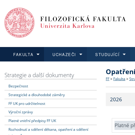
FAKULTA
UCHAZEČI
STUDUJÍCÍ
Opatřen
FAKULTA
UCHAZEČI
STUDUJÍCÍ
VĚDA A VÝZKUM
ZAHRANIČÍ
Struktura a
Co studova
Bakalářsk
O vědě a 
Aktuální n
Strategie a další dokumenty
FF
>
Fakulta
>
Str
Bezpečnost
Dozvědět se více
Podat přihlášku
Dozvědět se více
Dozvědět se více
Dozvědět se více
Strategie 
Učitelské 
Doktorské
Akademické
Vyjíždějící
Strategické a dlouhodobé záměry
2026
Podpora a
Informace 
Rigorózní 
Granty a p
Přijíždějíc
FF UK pro udržitelnost
Výroční zprávy
Absolventi
Vyjíždějíc
Platné vnitřní předpisy FF UK
Platné p
Rozhodnutí a sdělení děkana, opatření a sdělení
Fakultní š