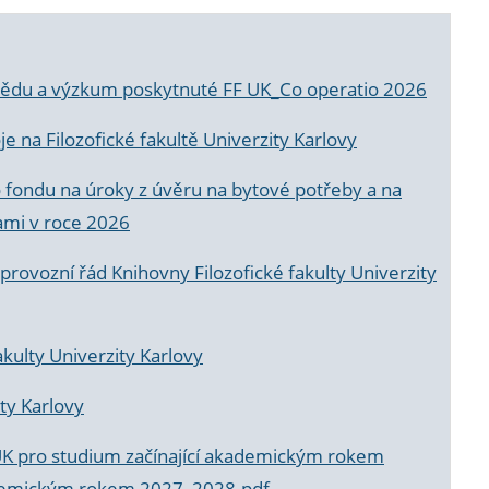
a vědu a výzkum poskytnuté FF UK_Co operatio 2026
 na Filozofické fakultě Univerzity Karlovy
o fondu na úroky z úvěru na bytové potřeby a na
ami v roce 2026
rovozní řád Knihovny Filozofické fakulty Univerzity
akulty Univerzity Karlovy
ty Karlovy
UK pro studium začínající akademickým rokem
akademickým rokem 2027_2028.pdf