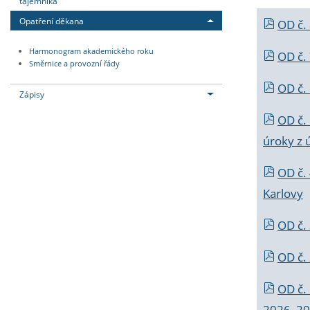
tajemníka
Opatření děkana
OD č.
Harmonogram akademického roku
OD č.
Směrnice a provozní řády
OD č. 
Zápisy
OD č.
úroky z 
OD č.
Karlovy
OD č. 
OD č.
OD č.
2026_202