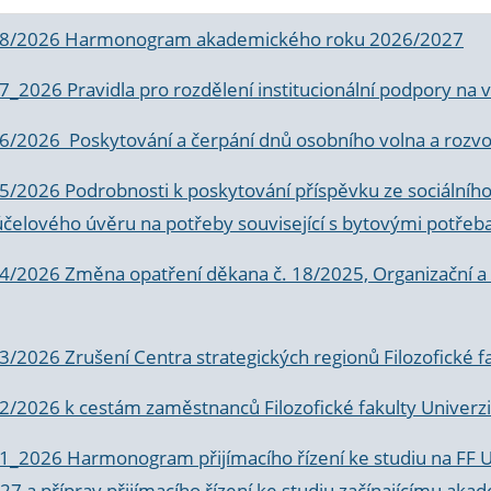
 8/2026 Harmonogram akademického roku 2026/2027
 7_2026 Pravidla pro rozdělení institucionální podpory n
6/2026 Poskytování a čerpání dnů osobního volna a rozvoje
 5/2026 Podrobnosti k poskytování příspěvku ze sociálníh
účelového úvěru na potřeby související s bytovými potřeb
 4/2026 Změna opatření děkana č. 18/2025, Organizační a p
3/2026 Zrušení Centra strategických regionů Filozofické f
 2/2026 k
cestám zaměstnanců Filozofické fakulty Univerzi
 1_2026 Harmonogram přijímacího řízení ke studiu na FF 
7 a příprav přijímacího řízení ke studiu začínajícímu 