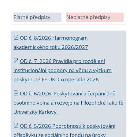
Platné předpisy
Neplatné předpisy
OD č. 8/2026 Harmonogram
akademického roku 2026/2027
OD č. 7_2026 Pravidla pro rozdělení
institucionální podpory na vědu a výzkum
poskytnuté FF UK_Co operatio 2026
OD č. 6/2026 Poskytování a čerpání dnů
osobního volna a rozvoje na Filozofické fakultě
Univerzity Karlovy
OD č. 5/2026 Podrobnosti k poskytování
příspěvku ze sociálního fondu na úroky