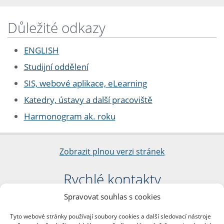
Důležité odkazy
ENGLISH
Studijní oddělení
SIS, webové aplikace, eLearning
Katedry, ústavy a další pracoviště
Harmonogram ak. roku
Zobrazit plnou verzi stránek
Rychlé kontakty
Spravovat souhlas s cookies
Filozofická fakulta
Univerzita Karlova
Tyto webové stránky používají soubory cookies a další sledovací nástroje
nám. Jana Palacha 1/2