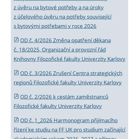
z úvěru na bytové potřeby a na úroky
z účelového úvěru na potřeby související
s bytovými potřebami v roce 2026
OD č. 4/2026 Změna opatření děkana
č. 18/2025, Organizační a provozní řád
Knihovny Filozofické fakulty Univerzity Karlovy
OD č. 3/2026 Zrušení Centra strategických
regionů Filozofické fakulty Univerzity Karlovy
OD č. 2/2026 k
cestám zaměstnanců
Filozofické fakulty Univerzity Karlovy
OD č. 1_2026 Harmonogram přijímacího
řízení ke studiu na FF UK pro studium začínající
akademickým rokem 2026_2027 a příprav