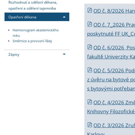
Rozhodnutí a sdělení děkana,
opatření a sdělení tajemníka
OD č. 8/2026 Ha
Opatření děkana
OD č. 7_2026 Prav
Harmonogram akademického
poskytnuté FF UK_C
roku
Směrnice a provozní řády
OD č. 6/2026 Posk
Zápisy
fakultě Univerzity K
OD č. 5/2026 Podr
z úvěru na bytové po
s bytovými potřebam
OD č. 4/2026 Změ
Knihovny Filozofické
OD č. 3/2026 Zruš
Karlovy