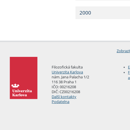
2000
Zobrazi
Filozofická fakulta
E
Univerzita Karlova
F
nám. Jana Palacha 1/2
a
116 38 Praha 1
IČO: 00216208
DIČ: CZ00216208
Další kontakty
Podatelna